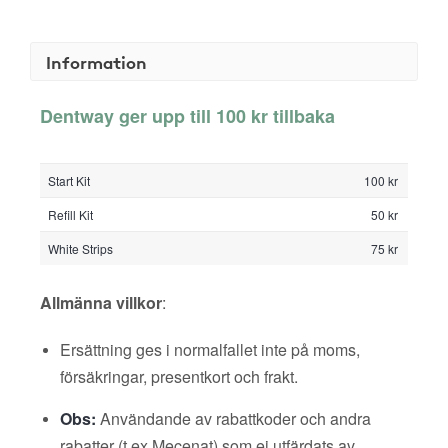
Information
Dentway ger upp till 100 kr tillbaka
Start Kit
100 kr
Refill Kit
50 kr
White Strips
75 kr
Allmänna villkor
:
Ersättning ges i normalfallet inte på moms,
försäkringar, presentkort och frakt.
Obs:
Användande av rabattkoder och andra
rabatter (t ex Mecenat) som ej utfärdats av