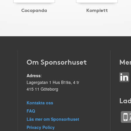
Cocopanda
Komplett
Om Sponsorhuset
Mer
Adress
:
Lagergatan 1 Hus B19a, 4 tr
415 11 Göteborg
Lad
Kontakta oss
FAQ
Läs mer om Sponsorhuset
Privacy Policy