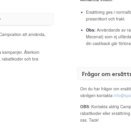
Ersättning ges i normalf
r
presentkort och frakt.
Obs:
Användande av raba
l Campcation att använda,
Mecenat) som ej utfärdat
din cashback går förlora
va kampanjer. Återkom
, rabattkoder och bra
Frågor om ersätt
Om du har frågor om ersätt
vänligen kontakta
info@spo
OBS
: Kontakta aldrig Camp
rabattkoder eller ersättnin
oss. Tack!