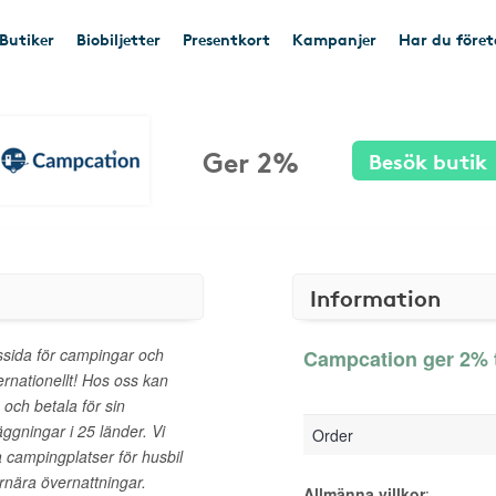
Butiker
Biobiljetter
Presentkort
Kampanjer
Har du före
Ger 2%
Besök butik
Information
sida för campingar och
Campcation ger 2% t
ernationellt! Hos oss kan
och betala för sin
äggningar i 25 länder. Vi
Order
la campingplatser för husbil
urnära övernattningar.
Allmänna villkor
: