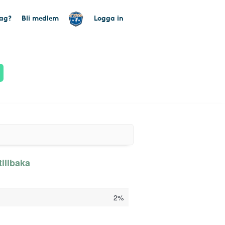
tag?
Bli medlem
Logga in
illbaka
2%