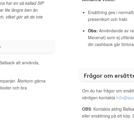
rna har en så kallad SIP
har lite längre ben än
Ersättning ges i normalf
h, vilket gör att de inte
presentkort och frakt.
Obs:
Användande av raba
Mecenat) som ej utfärdat
din cashback går förlora
r
 Ballsack att använda,
Frågor om ersätt
kampanjer. Återkom gärna
ttkoder och bra
Om du har frågor om ersätt
vänligen kontakta
info@spo
OBS
: Kontakta aldrig Ball
eller ersättning på ett köp