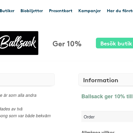
Butiker
Biobiljetter
Presentkort
Kampanjer
Har du före
Ger 10%
Besök butik
Information
te är som alla andra
Ballsack ger 10% til
dades av två
lsong som var både bekväm
Order
Allmänna villkor
: