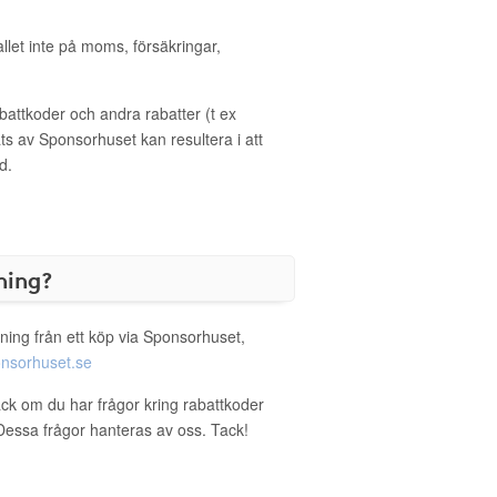
allet inte på moms, försäkringar,
ttkoder och andra rabatter (t ex
s av Sponsorhuset kan resultera i att
d.
ning?
ning från ett köp via Sponsorhuset,
nsorhuset.se
sack om du har frågor kring rabattkoder
. Dessa frågor hanteras av oss. Tack!