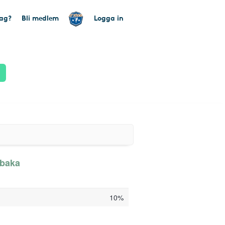
tag?
Bli medlem
Logga in
lbaka
10%