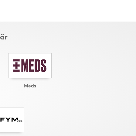
här
Meds