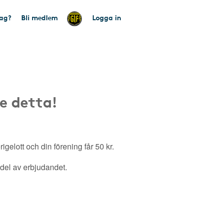
tag?
Bli medlem
Logga in
e detta!
gelott och din förening får 50 kr.
a del av erbjudandet.