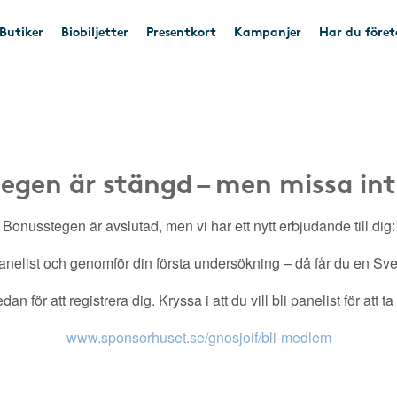
Butiker
Biobiljetter
Presentkort
Kampanjer
Har du före
egen är stängd – men missa int
Bonusstegen är avslutad, men vi har ett nytt erbjudande till dig:
nelist och genomför din första undersökning – då får du en Sveri
an för att registrera dig. Kryssa i att du vill bli panelist för att t
www.sponsorhuset.se/gnosjoif/bli-medlem