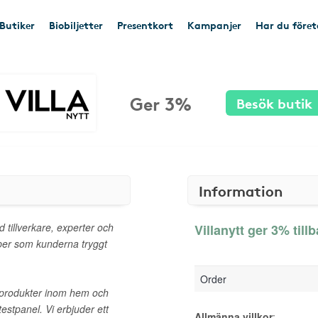
Butiker
Biobiljetter
Presentkort
Kampanjer
Har du före
Ger 3%
Besök butik
Information
 tillverkare, experter och
Villanytt ger 3% till
aper som kunderna tryggt
Order
v produkter inom hem och
stpanel. Vi erbjuder ett
Allmänna villkor
: