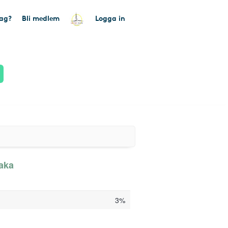
tag?
Bli medlem
Logga in
baka
3%