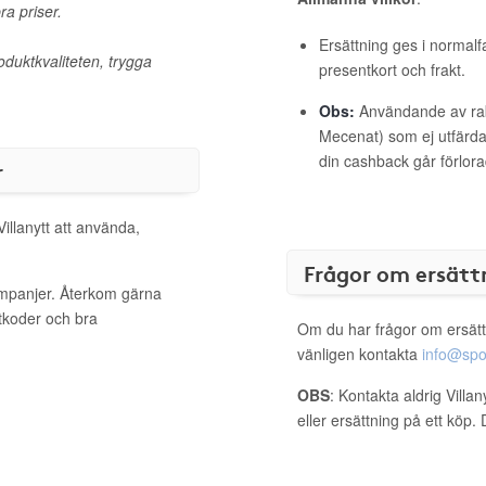
bra priser.
Ersättning ges i normalf
roduktkvaliteten, trygga
presentkort och frakt.
Obs:
Användande av raba
Mecenat) som ej utfärdat
din cashback går förlora
r
Villanytt att använda,
Frågor om ersätt
kampanjer. Återkom gärna
ttkoder och bra
Om du har frågor om ersätt
vänligen kontakta
info@spo
OBS
: Kontakta aldrig Villa
eller ersättning på ett köp