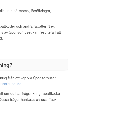
allet inte på moms, försäkringar,
ttkoder och andra rabatter (t ex
s av Sponsorhuset kan resultera i att
d.
ning?
ning från ett köp via Sponsorhuset,
nsorhuset.se
nytt om du har frågor kring rabattkoder
. Dessa frågor hanteras av oss. Tack!