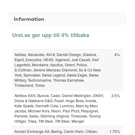
Information
Uret.se ger upp till 4% tillbaka
Adidas, Alexander, AVI-8, Danish Design, Diadora,
4%
Esprit, Executive, HEAD, Ingersoll, Just Cavalli, Karl
Lagerfeld, Mondaine, Nautica, Orient, Police,
S.Coifman, Serene Marceau Diamond, So & Co New
York, Spinnaker, Swiss Legend, Swiss Eagle, Swiss
Military, Technomarine, Thomas Earnshaw,
Timberland, Timex
Akribos XXIV, Bulova, Casio, Daniel Wellington, DKNY,
2,5%
Dolce & Gabbana D&G, Fossil, Hugo Boss, Invicta,
Kate Spade, Kenneth Cole, Luminox, Marc by Marc
Jacobs, Michael Kors, Nixon, Paul Picot, Pequignet,
Perrelet, Seiko, Stührling Original, Timecode, Tommy
Hilfiger, Triwa, TW Steel, TW Steel, Wenger
Armani Exchange AX, Bering, Calvin Klein, Citizen,
1,75%