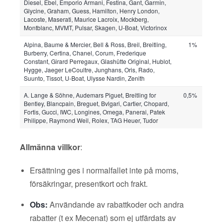
Diesel, Ebel, Emporio Armani, Festina, Gant, Garmin,
Glycine, Graham, Guess, Hamilton, Henry London,
Lacoste, Maserati, Maurice Lacroix, Mockberg,
Montblanc, MVMT, Pulsar, Skagen, U-Boat, Victorinox
Alpina, Baume & Mercier, Bell & Ross, Breil, Breitling,
1%
Burberry, Certina, Chanel, Corum, Frederique
Constant, Girard Perregaux, Glashütte Original, Hublot,
Hygge, Jaeger LeCoultre, Junghans, Oris, Rado,
Suunto, Tissot, U-Boat, Ulysse Nardin, Zenith
A. Lange & Söhne, Audemars Piguet, Breitling for
0,5%
Bentley, Blancpain, Breguet, Bvlgari, Cartier, Chopard,
Fortis, Gucci, IWC, Longines, Omega, Panerai, Patek
Philippe, Raymond Weil, Rolex, TAG Heuer, Tudor
Allmänna villkor
:
Ersättning ges i normalfallet inte på moms,
försäkringar, presentkort och frakt.
Obs:
Användande av rabattkoder och andra
rabatter (t ex Mecenat) som ej utfärdats av