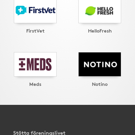
FirstVet
HelloFresh
Meds
Notino
Stötta föreningslivet