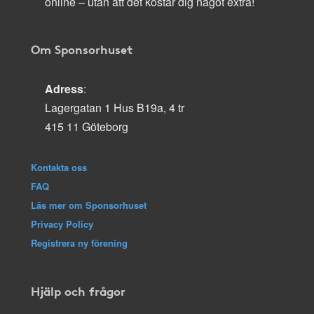
online – utan att det kostar dig något extra!
Om Sponsorhuset
Adress
:
Lagergatan 1 Hus B19a, 4 tr
415 11 Göteborg
Kontakta oss
FAQ
Läs mer om Sponsorhuset
Privacy Policy
Registrera ny förening
Hjälp och frågor