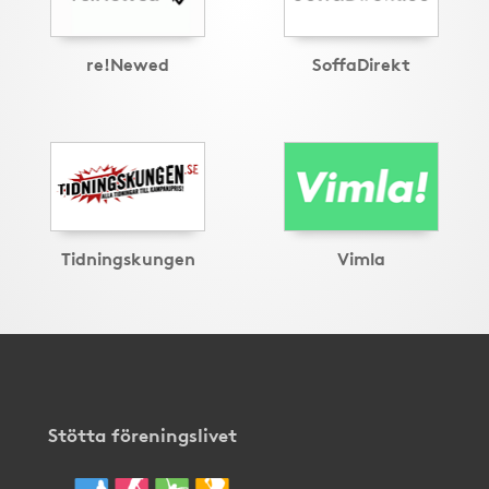
re!Newed
SoffaDirekt
Tidningskungen
Vimla
Stötta föreningslivet