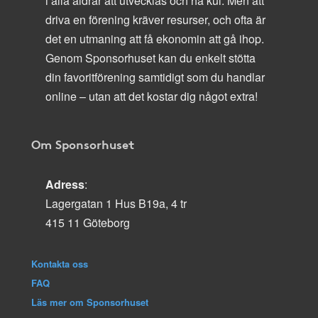
i alla åldrar att utvecklas och ha kul. Men att
driva en förening kräver resurser, och ofta är
det en utmaning att få ekonomin att gå ihop.
Genom Sponsorhuset kan du enkelt stötta
din favoritförening samtidigt som du handlar
online – utan att det kostar dig något extra!
Om Sponsorhuset
Adress
:
Lagergatan 1 Hus B19a, 4 tr
415 11 Göteborg
Kontakta oss
FAQ
Läs mer om Sponsorhuset