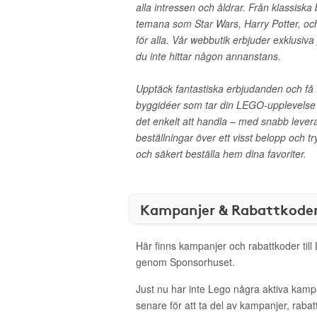
alla intressen och åldrar. Från klassiska 
temana som Star Wars, Harry Potter, och
för alla. Vår webbutik erbjuder exklusiv
du inte hittar någon annanstans.
Upptäck fantastiska erbjudanden och få ti
byggidéer som tar din LEGO-upplevelse ti
det enkelt att handla – med snabb leveran
beställningar över ett visst belopp och t
och säkert beställa hem dina favoriter.
Kampanjer & Rabattkode
Här finns kampanjer och rabattkoder till
genom Sponsorhuset.
Just nu har inte Lego några aktiva kam
senare för att ta del av kampanjer, raba