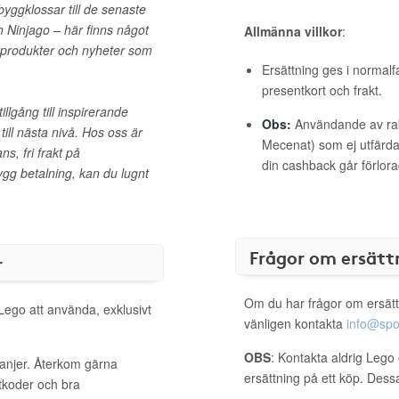
byggklossar till de senaste
 Ninjago – här finns något
Allmänna villkor
:
a produkter och nyheter som
Ersättning ges i normalf
presentkort och frakt.
llgång till inspirerande
Obs:
Användande av raba
ll nästa nivå. Hos oss är
Mecenat) som ej utfärdat
s, fri frakt på
din cashback går förlora
rygg betalning, kan du lugnt
Frågor om ersätt
r
Om du har frågor om ersätt
 Lego att använda, exklusivt
vänligen kontakta
info@spo
OBS
: Kontakta aldrig Lego 
panjer. Återkom gärna
ersättning på ett köp. Dess
ttkoder och bra