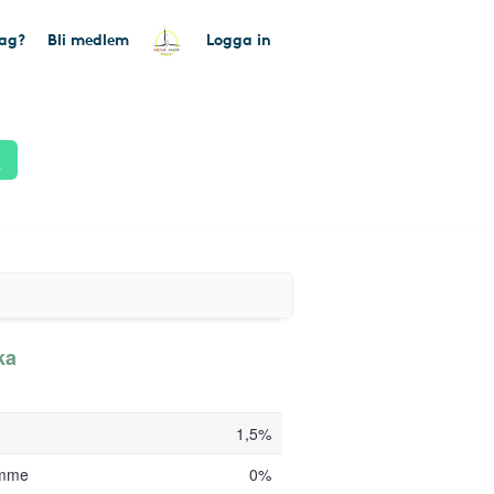
tag?
Bli medlem
Logga in
k
ka
1,5%
amme
0%