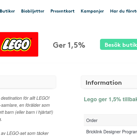
Butiker
Biobiljetter
Presentkort
Kampanjer
Har du före
Ger 1,5%
Besök buti
Information
destination för allt LEGO!
Lego ger 1,5% tillba
samlare, en förälder som
t barn (eller barn i hjärtat!)
g.
Order
Bricklink Designer Progr
d av LEGO-set som täcker