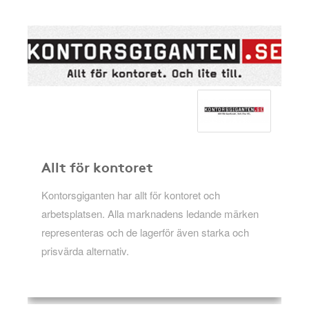
Allt för kontoret
Kontorsgiganten har allt för kontoret och
arbetsplatsen. Alla marknadens ledande märken
representeras och de lagerför även starka och
prisvärda alternativ.