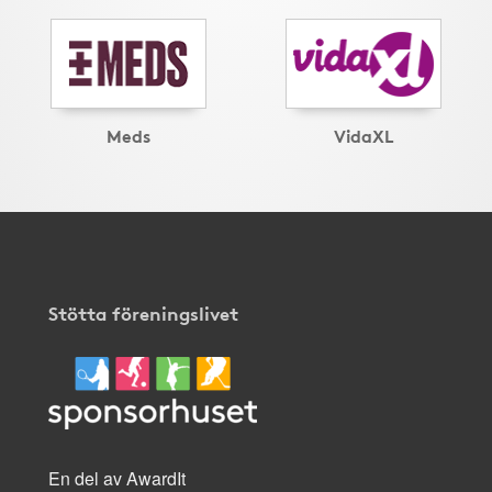
Meds
VidaXL
Stötta föreningslivet
En del av AwardIt