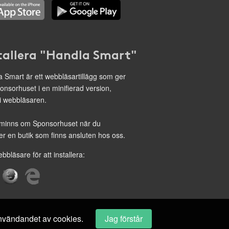
tallera "Handla Smart"
 Smart är ett webbläsartillägg som ger
onsorhuset i en minifierad version,
 i webbläsaren.
minns om Sponsorhuset när du
r en butik som finns ansluten hos oss.
ebbläsare för att installera:
 användandet av cookies.
Jag förstår