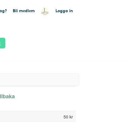
tag?
Bli medlem
Logga in
k
illbaka
50 kr