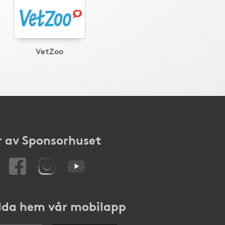
VetZoo
 av Sponsorhuset
da hem vår mobilapp