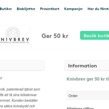
Butiker
Biobiljetter
Presentkort
Kampanjer
Har du före
Ger 50 kr
Besök buti
Information
ri
Knivbrev ger 50 kr t
nik, patenterad tjänst som
fs att få sina köksknivar
Order
 hemmet. Kunden beställer
åra säkra knivskydd och
Allmänna villkor
: