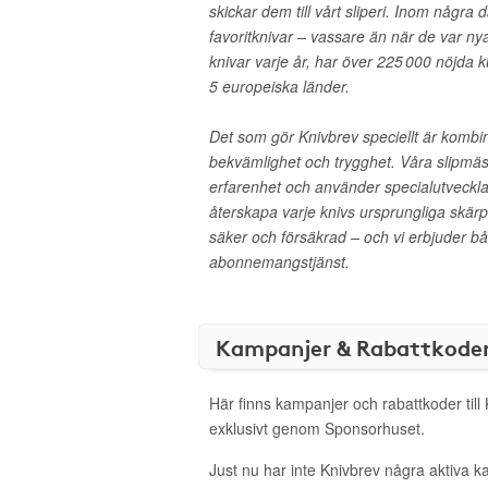
skickar dem till vårt sliperi. Inom några d
favoritknivar – vassare än när de var nya
knivar varje år, har över 225 000 nöjda
5 europeiska länder.
Det som gör Knivbrev speciellt är kombin
bekvämlighet och trygghet. Våra slipmäs
erfarenhet och använder specialutvecklad
återskapa varje knivs ursprungliga skär
säker och försäkrad – och vi erbjuder b
abonnemangstjänst.
Kampanjer & Rabattkode
Här finns kampanjer och rabattkoder till
exklusivt genom Sponsorhuset.
Just nu har inte Knivbrev några aktiva 