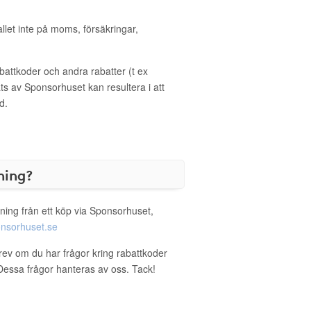
allet inte på moms, försäkringar,
ttkoder och andra rabatter (t ex
s av Sponsorhuset kan resultera i att
d.
ning?
ning från ett köp via Sponsorhuset,
nsorhuset.se
brev om du har frågor kring rabattkoder
. Dessa frågor hanteras av oss. Tack!