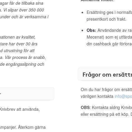
agar får de tillbaka sina
. Vi slipar över 350 000
Ersättning ges i normalf
 kunder och är verksamma i
presentkort och frakt.
Obs:
Användande av raba
ationen av kvalitet,
Mecenat) som ej utfärdat
tare har över 30 års
din cashback går förlora
 utrustning för att
pa. Vår process är snabb,
åde engångsslipning och
Frågor om ersätt
Om du har frågor om ersätt
r
vänligen kontakta
info@spo
OBS
: Kontakta aldrig Kniv
 Knivbrev att använda,
eller ersättning på ett köp
kampanjer. Återkom gärna