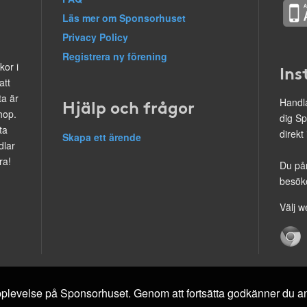
Läs mer om Sponsorhuset
Privacy Policy
Registrera ny förening
kor i
Ins
att
ta är
Hjälp och frågor
Handla
hop.
dig Sp
ta
direkt
Skapa ett ärende
dlar
ra!
Du på
besöke
Välj w
 upplevelse på Sponsorhuset. Genom att fortsätta godkänner du