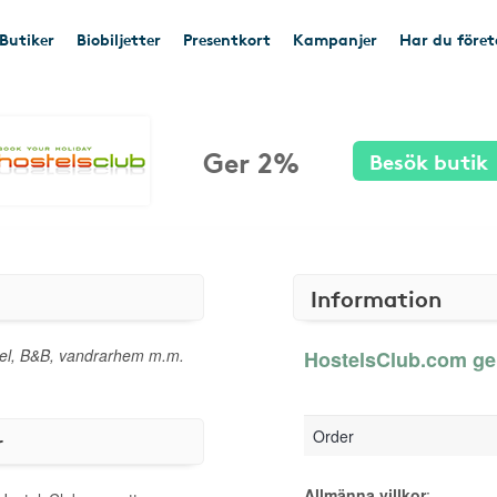
Butiker
Biobiljetter
Presentkort
Kampanjer
Har du före
Ger 2%
Besök butik
Information
otel, B&B, vandrarhem m.m.
HostelsClub.com ger
Order
r
Allmänna villkor
: