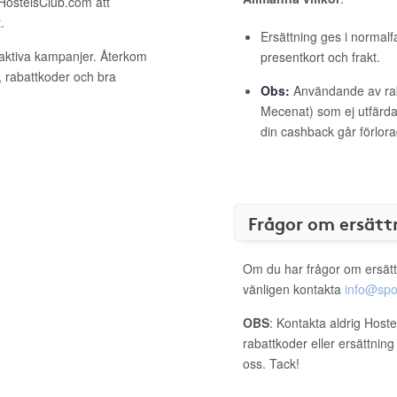
 HostelsClub.com att
.
Ersättning ges i normalf
 aktiva kampanjer. Återkom
presentkort och frakt.
, rabattkoder och bra
Obs:
Användande av raba
Mecenat) som ej utfärdat
din cashback går förlora
Frågor om ersätt
Om du har frågor om ersätt
vänligen kontakta
info@spo
OBS
: Kontakta aldrig Host
rabattkoder eller ersättnin
oss. Tack!