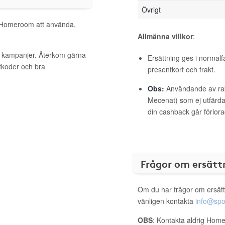
Övrigt
ll Homeroom att använda,
Allmänna villkor
:
a kampanjer. Återkom gärna
Ersättning ges i normalf
ttkoder och bra
presentkort och frakt.
Obs:
Användande av raba
Mecenat) som ej utfärdat
din cashback går förlora
Frågor om ersätt
Om du har frågor om ersätt
vänligen kontakta
info@spo
OBS
: Kontakta aldrig Hom