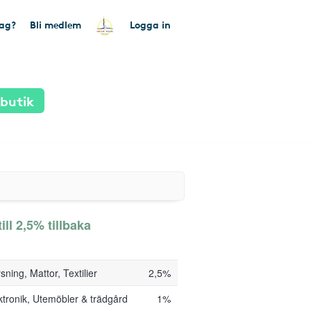
tag?
Bli medlem
Logga in
 butik
ll 2,5% tillbaka
ning, Mattor, Textilier
2,5%
ktronik, Utemöbler & trädgård
1%