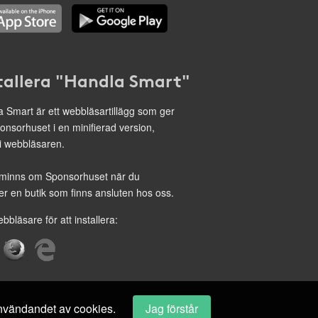
tallera "Handla Smart"
 Smart är ett webbläsartillägg som ger
onsorhuset i en minifierad version,
 i webbläsaren.
minns om Sponsorhuset när du
r en butik som finns ansluten hos oss.
ebbläsare för att installera:
 användandet av cookies.
Jag förstår