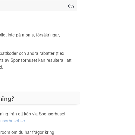
0%
allet inte på moms, försäkringar,
ttkoder och andra rabatter (t ex
s av Sponsorhuset kan resultera i att
d.
ning?
ning från ett köp via Sponsorhuset,
nsorhuset.se
eroom om du har frågor kring