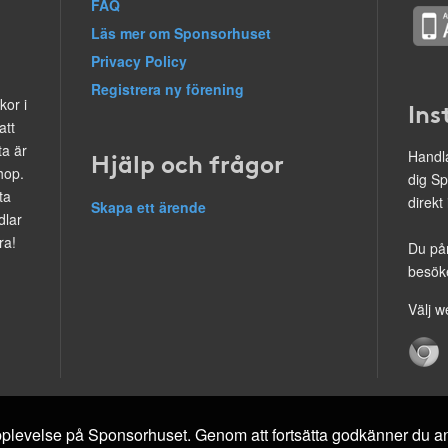
FAQ
Läs mer om Sponsorhuset
Privacy Policy
Registrera ny förening
kor i
Ins
att
ta är
Hjälp och frågor
Handla
hop.
dig Sp
ta
direkt
Skapa ett ärende
dlar
ra!
Du på
besöke
Välj w
 upplevelse på Sponsorhuset. Genom att fortsätta godkänner du