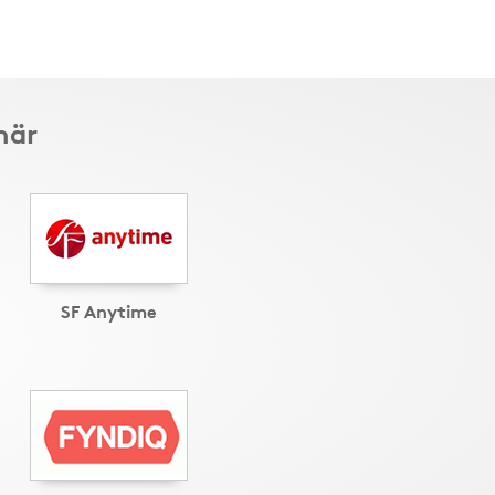
här
SF Anytime