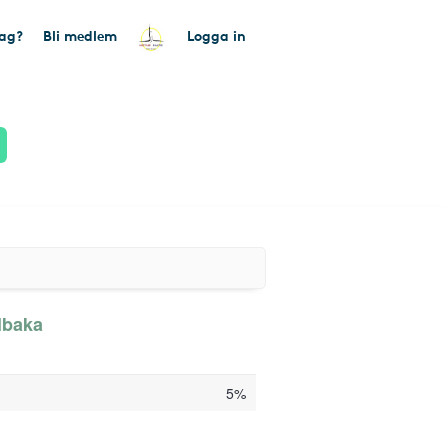
tag?
Bli medlem
Logga in
llbaka
5%