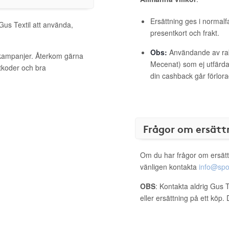
Ersättning ges i normalf
Gus Textil att använda,
presentkort och frakt.
Obs:
Användande av raba
a kampanjer. Återkom gärna
Mecenat) som ej utfärdat
ttkoder och bra
din cashback går förlora
Frågor om ersätt
Om du har frågor om ersätt
vänligen kontakta
info@spo
OBS
: Kontakta aldrig Gus T
eller ersättning på ett köp