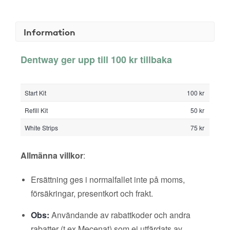
Information
Dentway ger upp till 100 kr tillbaka
Start Kit
100 kr
Refill Kit
50 kr
White Strips
75 kr
Allmänna villkor
:
Ersättning ges i normalfallet inte på moms,
försäkringar, presentkort och frakt.
Obs:
Användande av rabattkoder och andra
rabatter (t ex Mecenat) som ej utfärdats av