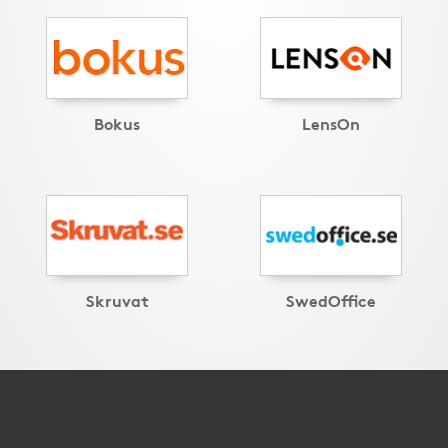
Bokus
LensOn
Skruvat
SwedOffice