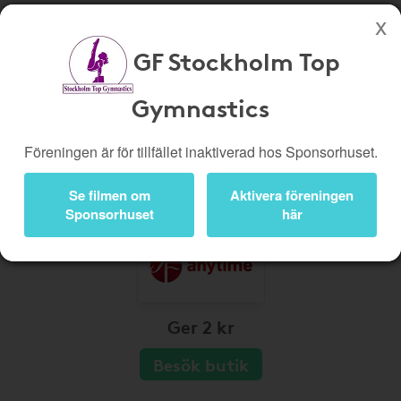
GF Stockholm Top
Köp genom denna sida stöttar GF Stockholm Top Gymnastics
Gymnastics
Butiker
Biobiljetter
Presentkort
Kampanjer
Föreningen är för tillfället inaktiverad hos Sponsorhuset.
Bli medlem
Logga in
Se filmen om
Aktivera föreningen
Sponsorhuset
här
Ger 2 kr
Besök butik