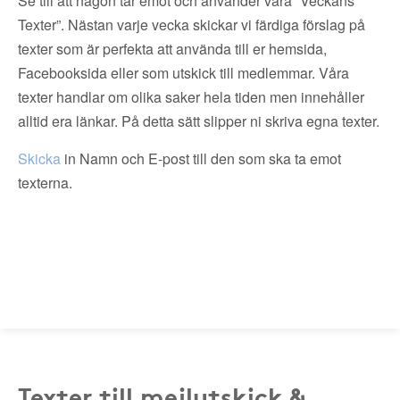
Se till att någon tar emot och använder våra ”Veckans
Texter”. Nästan varje vecka skickar vi färdiga förslag på
texter som är perfekta att använda till er hemsida,
Facebooksida eller som utskick till medlemmar. Våra
texter handlar om olika saker hela tiden men innehåller
alltid era länkar. På detta sätt slipper ni skriva egna texter.
Skicka
in Namn och E-post till den som ska ta emot
texterna.
Texter till mejlutskick &