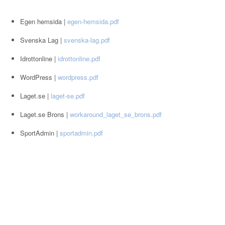
Egen hemsida |
egen-hemsida.pdf
Svenska Lag |
svenska-lag.pdf
Idrottonline |
idrottonline.pdf
WordPress |
wordpress.pdf
Laget.se |
laget-se.pdf
Laget.se Brons |
workaround_laget_se_brons.pdf
SportAdmin |
sportadmin.pdf