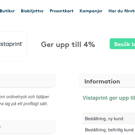
Butiker
Biobiljetter
Presentkort
Kampanjer
Har du före
Ger upp till 4%
Besök b
Information
nom onlinetryck och hjälper
Vistaprint ger upp ti
 sig på ett proffsigt sätt.
Beställning, ny kund
r
Beställning, befintlig kund