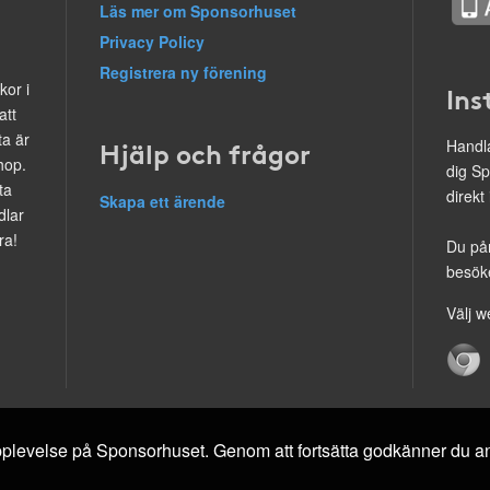
Läs mer om Sponsorhuset
Privacy Policy
Registrera ny förening
kor i
Ins
att
ta är
Hjälp och frågor
Handla
hop.
dig Sp
ta
direkt
Skapa ett ärende
dlar
ra!
Du på
besöke
Välj w
 upplevelse på Sponsorhuset. Genom att fortsätta godkänner du