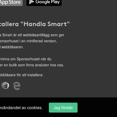
tallera "Handla Smart"
 Smart är ett webbläsartillägg som ger
onsorhuset i en minifierad version,
 i webbläsaren.
minns om Sponsorhuset när du
r en butik som finns ansluten hos oss.
ebbläsare för att installera:
 användandet av cookies.
Jag förstår