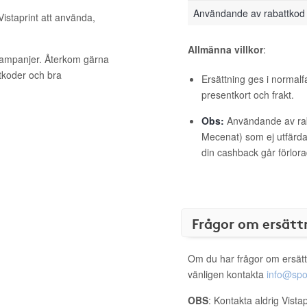
Användande av rabattkod
Vistaprint att använda,
Allmänna villkor
:
 kampanjer. Återkom gärna
ttkoder och bra
Ersättning ges i normalf
presentkort och frakt.
Obs:
Användande av raba
Mecenat) som ej utfärdat
din cashback går förlora
Frågor om ersätt
Om du har frågor om ersätt
vänligen kontakta
info@spo
OBS
: Kontakta aldrig Vista