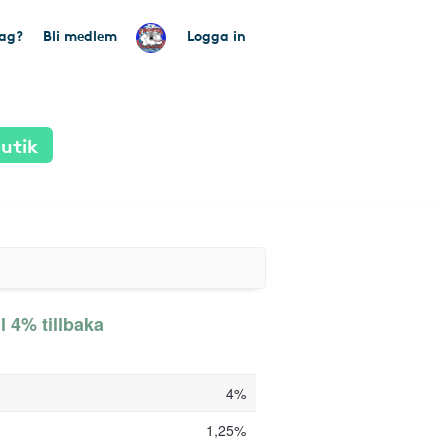
tag?
Bli medlem
Logga in
utik
ll 4% tillbaka
4%
1,25%