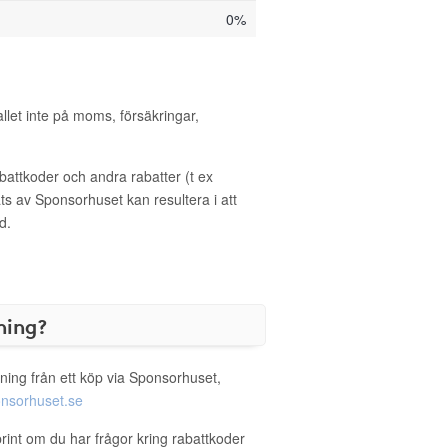
0%
allet inte på moms, försäkringar,
ttkoder och andra rabatter (t ex
s av Sponsorhuset kan resultera i att
d.
ning?
ning från ett köp via Sponsorhuset,
nsorhuset.se
print om du har frågor kring rabattkoder