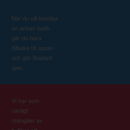
När du vill besöka
en annan butik
går du bara
tillbaka till appen
och gör likadant
igen.
Vi har som
vanligt
mängder av