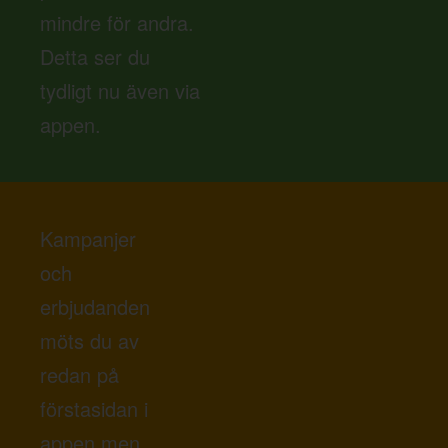
mindre för andra.
Detta ser du
tydligt nu även via
appen.
Kampanjer
och
erbjudanden
möts du av
redan på
förstasidan i
appen men