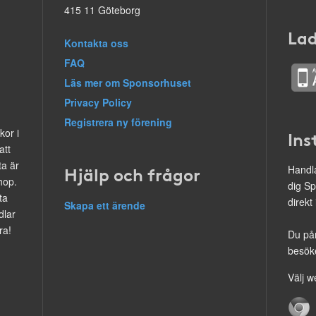
415 11 Göteborg
Lad
Kontakta oss
FAQ
Läs mer om Sponsorhuset
Privacy Policy
Registrera ny förening
kor i
Ins
att
ta är
Hjälp och frågor
Handla
hop.
dig Sp
ta
direkt
Skapa ett ärende
dlar
ra!
Du på
besöke
Välj w