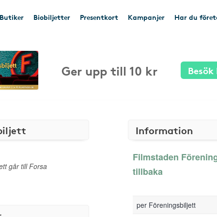
Butiker
Biobiljetter
Presentkort
Kampanjer
Har du före
Ger upp till 10 kr
Besök 
iljett
Information
Filmstaden Föreningsb
tt går till Forsa
tillbaka
per Föreningsbiljett
r