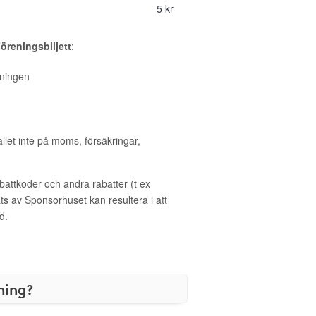
5 kr
Föreningsbiljett
:
reningen
allet inte på moms, försäkringar,
ttkoder och andra rabatter (t ex
s av Sponsorhuset kan resultera i att
d.
ning?