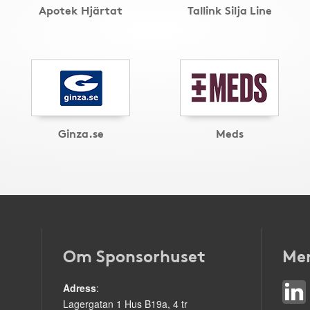
Apotek Hjärtat
Tallink Silja Line
Ginza.se
Meds
Om Sponsorhuset
Mer
Adress
:
Lagergatan 1 Hus B19a, 4 tr