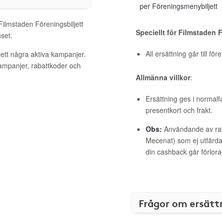
per Föreningsmenybiljett
Filmstaden Föreningsbiljett
Speciellt för Filmstaden 
set.
All ersättning går till fö
jett några aktiva kampanjer.
kampanjer, rabattkoder och
Allmänna villkor
:
Ersättning ges i normalf
presentkort och frakt.
Obs:
Användande av raba
Mecenat) som ej utfärdat
din cashback går förlora
Frågor om ersätt