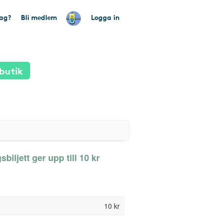
tag?
Bli medlem
Logga in
butik
iljett ger upp till 10 kr
10 kr