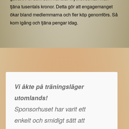
tjäna tusentals kronor. Detta gör att engagemanget
ökar bland medlemmarna och fler köp genomförs. Så
kom igång och tjäna pengar idag.
Vi åkte på träningsläger
utomlands!
Sponsorhuset har varit ett
enkelt och smidigt sätt att