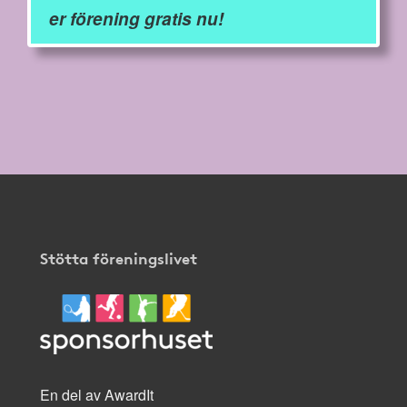
er förening gratis nu!
Stötta föreningslivet
En del av AwardIt