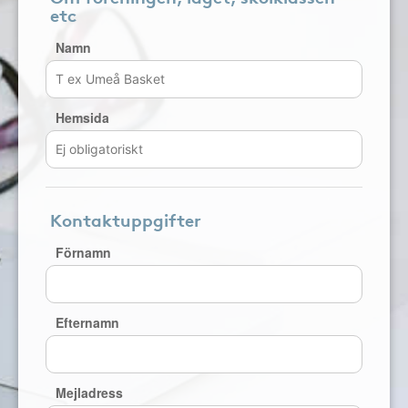
etc
Namn
Hemsida
Kontaktuppgifter
Förnamn
Efternamn
Mejladress