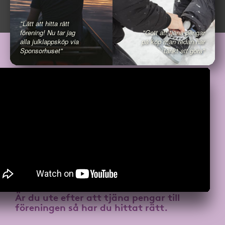
"Lätt att hitta rätt
förening! Nu tar jag
"Gott att tjäna pengar
alla julklappsköp via
på köp man redan har
Sponsorhuset"
tänkt att göra"
Är du ute efter att
tjäna pengar till
föreningen
så har du hittat rätt.