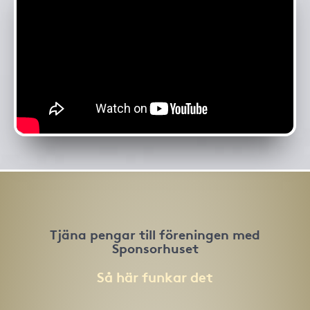
Tjäna pengar till föreningen med
Sponsorhuset
Så här funkar det