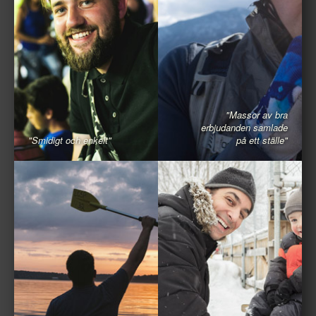
"Massor av bra
erbjudanden samlade
"Smidigt och enkelt"
på ett ställe"