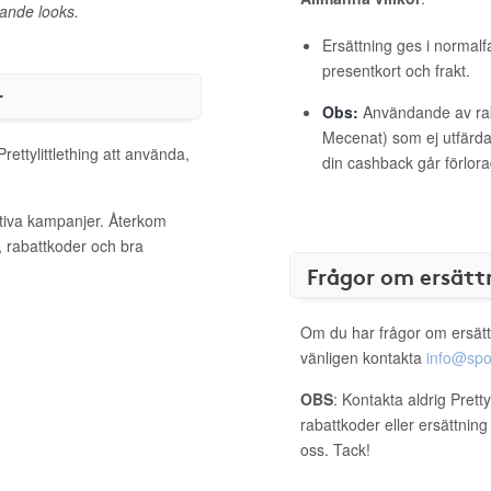
rande looks.
Ersättning ges i normalf
presentkort och frakt.
r
Obs:
Användande av raba
Mecenat) som ej utfärdat
rettylittlething att använda,
din cashback går förlora
aktiva kampanjer. Återkom
, rabattkoder och bra
Frågor om ersätt
Om du har frågor om ersätt
vänligen kontakta
info@spo
OBS
: Kontakta aldrig Pretty
rabattkoder eller ersättnin
oss. Tack!