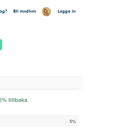
tag?
Bli medlem
Logga in
 5% tillbaka
5%