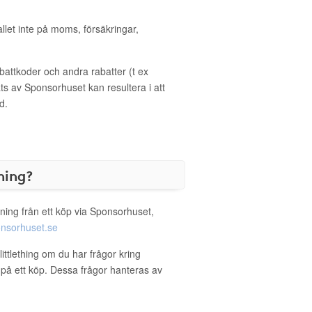
allet inte på moms, försäkringar,
ttkoder och andra rabatter (t ex
s av Sponsorhuset kan resultera i att
d.
ning?
ning från ett köp via Sponsorhuset,
nsorhuset.se
littlething om du har frågor kring
g på ett köp. Dessa frågor hanteras av