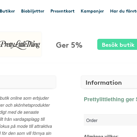
Butiker
Biobiljetter
Presentkort
Kampanjer
Har du före
Ger 5%
Besök butik
Information
butik online som erbjuder
Prettylittlething ger
arer och skönhetsprodukter
ndigt med de senaste
llt från vardagsplagg till
Order
kus på mode till attraktiva
l för den som vill förnya sin
Allmänna villkor
: