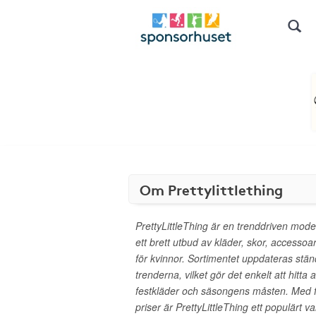
Om Prettylittlething
PrettyLittleThing är en trenddriven mode
ett brett utbud av kläder, skor, accesso
för kvinnor. Sortimentet uppdateras stä
trenderna, vilket gör det enkelt att hitta a
festkläder och säsongens måsten. Med fo
priser är PrettyLittleThing ett populärt va