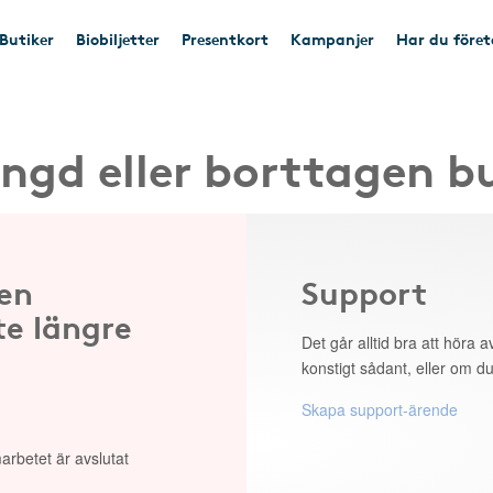
Butiker
Biobiljetter
Presentkort
Kampanjer
Har du före
ngd eller borttagen b
 en
Support
te längre
Det går alltid bra att höra av
konstigt sådant, eller om du
Skapa support-ärende
arbetet är avslutat