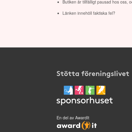
Butiken är tillfälligt pausad hos oss,
Länken innehöll faktiska fel?
Stötta föreningslivet
En del av AwardIt