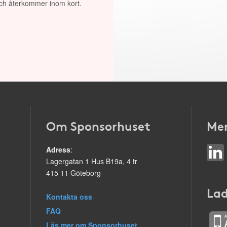
 och återkommer inom kort.
Om Sponsorhuset
Mer
Adress
:
Lagergatan 1 Hus B19a, 4 tr
415 11 Göteborg
Lad
Kontakta oss
FAQ
Läs mer om Sponsorhuset