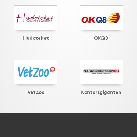
Hudoteket
OKQ8
VetZoo
Kontorsgiganten