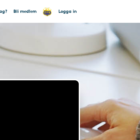
tag?
Bli medlem
Logga in