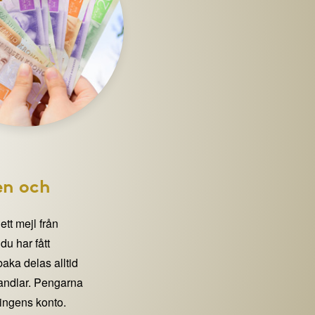
en och
 ett mejl från
 har fått
lbaka delas alltid
handlar. Pengarna
eningens konto.