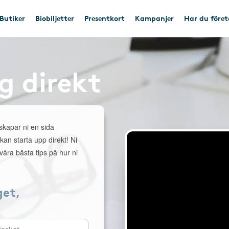
Butiker
Biobiljetter
Presentkort
Kampanjer
Har du före
g direkt
 skapar ni en sida
 kan starta upp direkt! Ni
åra bästa tips på hur ni
get,