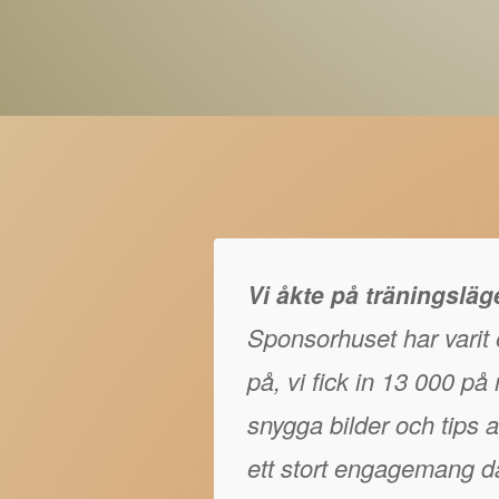
Vi åkte på träningslä
Sponsorhuset har varit e
på, vi fick in 13 000 p
snygga bilder och tips at
ett stort engagemang då