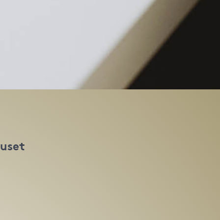
huset
t