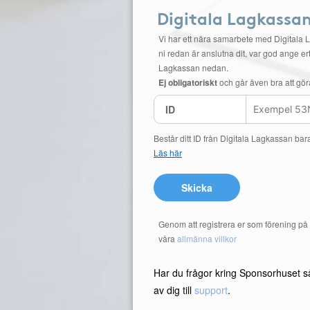
Digitala Lagkassa
Vi har ett nära samarbete med Digitala 
ni redan är anslutna dit, var god ange ert
Lagkassan nedan.
Ej obligatoriskt
och går även bra att gör
ID
Består ditt ID från Digitala Lagkassan bar
Läs här
Skicka
Genom att registrera er som förening p
våra
allmänna villkor
Har du frågor kring Sponsorhuset s
av dig till
support
.