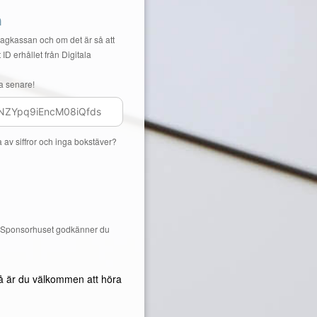
n
Lagkassan och om det är så att
 ID erhållet från Digitala
a senare!
a av siffror och inga bokstäver?
å Sponsorhuset godkänner du
å är du välkommen att höra