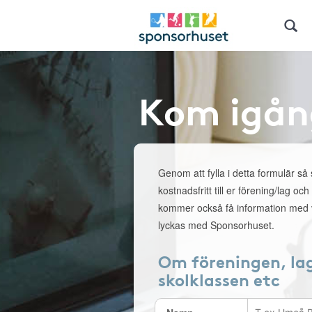
Kom igån
Genom att fylla i detta formulär så
kostnadsfritt till er förening/lag och
kommer också få information med v
lyckas med Sponsorhuset.
Om föreningen, la
skolklassen etc