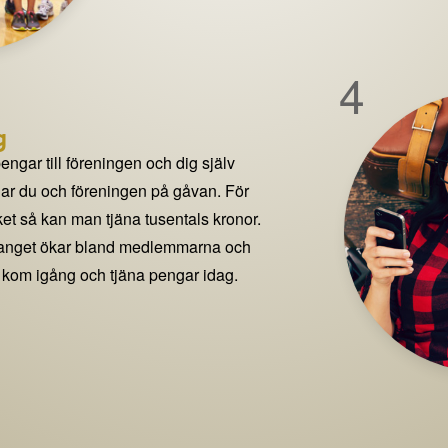
4
g
pengar till föreningen och dig själv
delar du och föreningen på gåvan. För
t så kan man tjäna tusentals kronor.
manget ökar bland medlemmarna och
 kom igång och tjäna pengar idag.