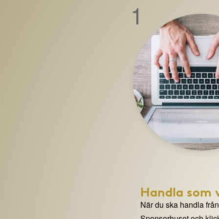
1
Handla som v
När du ska handla från e
Sponsorhuset och klick