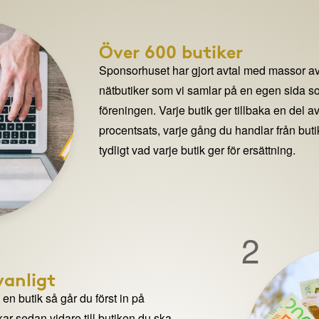
Över 600 butiker
Sponsorhuset har gjort avtal med massor av
nätbutiker som vi samlar på en egen sida so
föreningen. Varje butik ger tillbaka en del av
procentsats, varje gång du handlar från but
tydligt vad varje butik ger för ersättning.
2
anligt
n butik så går du först in på
ar sedan vidare till butiken du ska