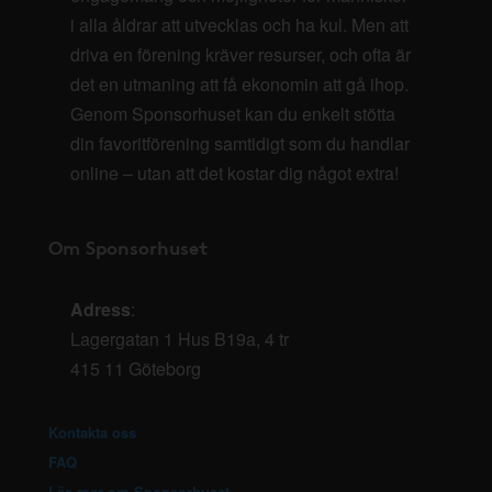
i alla åldrar att utvecklas och ha kul. Men att
driva en förening kräver resurser, och ofta är
det en utmaning att få ekonomin att gå ihop.
Genom Sponsorhuset kan du enkelt stötta
din favoritförening samtidigt som du handlar
online – utan att det kostar dig något extra!
Om Sponsorhuset
Adress
:
Lagergatan 1 Hus B19a, 4 tr
415 11 Göteborg
Kontakta oss
FAQ
Läs mer om Sponsorhuset