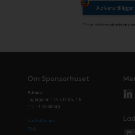
Aktivera tillägget
Fler webbläsare får stöd för Han
Om Sponsorhuset
Mer
Adress
:
Lagergatan 1 Hus B19a, 4 tr
415 11 Göteborg
Lad
Kontakta oss
FAQ