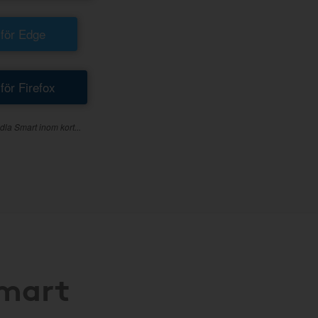
 för Edge
 för Firefox
dla Smart inom kort...
Smart