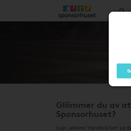
S
Glömmer du av at
Sponsorhuset?
Lugn, aktivera "Handla Smart" på di