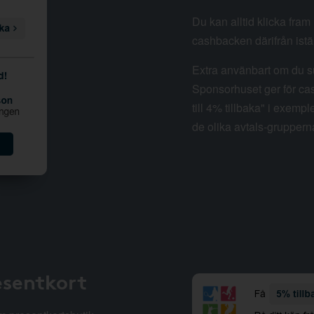
Du kan alltid klicka fra
cashbacken därifrån istäl
Extra använbart om du su
Sponsorhuset ger för cas
till 4% tillbaka" i exempl
de olika avtals-gruppern
esentkort