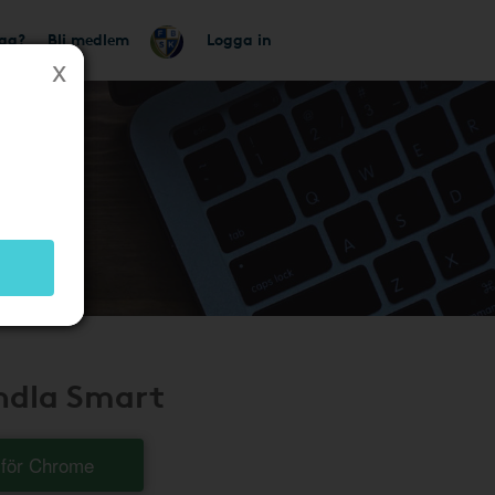
tag?
Bli medlem
Logga in
andla Smart
t för Chrome