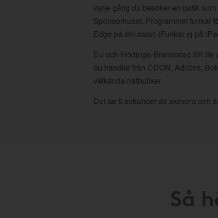
varje gång du besöker en butik som
Sponsorhuset. Programmet funkar fö
Edge på din dator. (Funkar ej på iPa
Du och Frödinge-Brantestad SK får al
du handlar från CDON, Adlibris, Bo
välkända nätbutiker.
Det tar 5 sekunder att aktivera och är
Så h