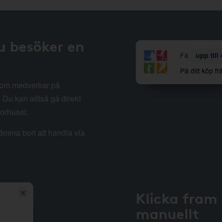
u besöker en
 som medverkar på
Du kan alltså gå direkt
sorhuset.
lömma bort att handla via
Klicka fram
manuellt