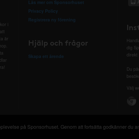
Läs mer om Sponsorhuset
Privacy Policy
Registrera ny förening
kor i
Ins
att
ta är
Hjälp och frågor
Handla
hop.
dig Sp
ta
direkt
Skapa ett ärende
dlar
ra!
Du på
besöke
Välj w
 upplevelse på Sponsorhuset. Genom att fortsätta godkänner du