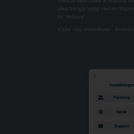
Vissa av våra butiker är anslutna so
vilket framgår tydligt med en "Köp pr
för "Aktivera".
Klicka - köp presentkortet - Använd i 