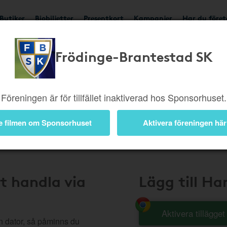
Butiker
Biobiljetter
Presentkort
Kampanjer
Har du före
Frödinge-Brantestad SK
Handla Smart
Föreningen är för tillfället inaktiverad hos Sponsorhuset.
e filmen om Sponsorhuset
Aktivera föreningen här
t handla via
Lägg till H
Aktivera tillägge
n dator, så påminns du