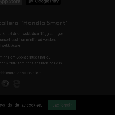
tallera "Handla Smart"
 Smart är ett webbläsartillägg som ger
onsorhuset i en minifierad version,
 i webbläsaren.
minns om Sponsorhuset när du
r en butik som finns ansluten hos oss.
ebbläsare för att installera:
 användandet av cookies.
Jag förstår