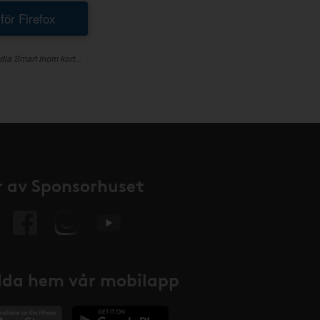
 för Firefox
dla Smart inom kort...
 av Sponsorhuset
da hem vår mobilapp