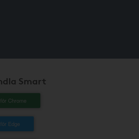
andla Smart
t för Chrome
 för Edge