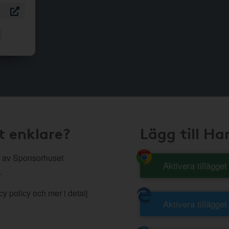
t enklare?
Lägg till H
 av Sponsorhuset
Aktivera tillägge
.
y policy och mer i detalj
Aktivera tillägget