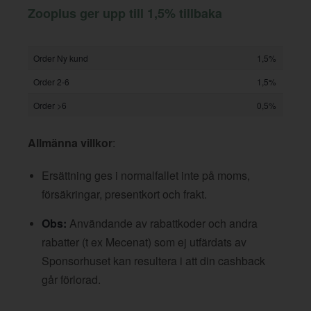
Zooplus ger upp till 1,5% tillbaka
Order Ny kund
1,5%
Order 2-6
1,5%
Order >6
0,5%
Allmänna villkor
:
Ersättning ges i normalfallet inte på moms,
försäkringar, presentkort och frakt.
Obs:
Användande av rabattkoder och andra
rabatter (t ex Mecenat) som ej utfärdats av
Sponsorhuset kan resultera i att din cashback
går förlorad.