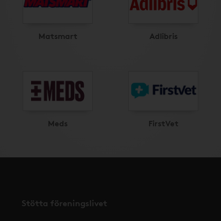
Matsmart
Adlibris
Meds
FirstVet
Stötta föreningslivet