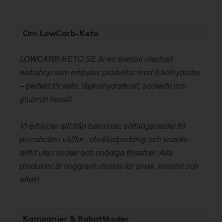
Om LowCarb-Keto
LOWCARB-KETO.SE är en svensk nischad
webshop som erbjuder produkter med 0 kolhydrater
– perfekt för keto, lågkolhydratkost, sockerfri och
glutenfri livsstil.
Vi erbjuder allt från bakmixar, sötningsmedel till
pizzabotten våfflor , chokladpudding och snacks –
alltid utan socker och onödiga tillsatser. Alla
produkter är noggrant utvalda för smak, kvalitet och
effekt.
Kampanjer & Rabattkoder