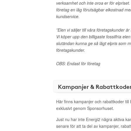
verksamhet och inte oroa er för elpriset. 
företag en låg förutsägbar elkostnad me
kundservice.
”Elen vi säljer till våra företagskunder ä
Vi köper upp den billigaste fossilfria ele
slutändan kunna ge så lågt elpris som möjl
företagskunder.
OBS: Endast för företag
Kampanjer & Rabattkode
Här finns kampanjer och rabattkoder till
exklusivt genom Sponsorhuset.
Just nu har inte Energi2 några aktiva k
senare för att ta del av kampanjer, raba