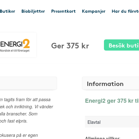
Butiker
Biobiljetter
Presentkort
Kampanjer
Har du före
Ger 375 kr
Besök buti
Information
 tagits fram för att passa
Energi2 ger 375 kr ti
lek och inriktning. Vi vänder
 alla branscher. Som
ch fast elpris.
Elavtal
 fokusera på er egen
Allmänna villkor
: