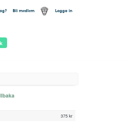
tag?
Bli medlem
Logga in
k
llbaka
375 kr