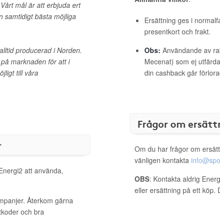
Vårt mål är att erbjuda ert
n samtidigt bästa möjliga
Ersättning ges i normalf
presentkort och frakt.
r alltid producerad i Norden.
Obs:
Användande av raba
n på marknaden för att i
Mecenat) som ej utfärdat
igt till våra
din cashback går förlora
Frågor om ersätt
r
Om du har frågor om ersätt
vänligen kontakta
info@spo
 Energi2 att använda,
OBS
: Kontakta aldrig Ener
eller ersättning på ett köp
ampanjer. Återkom gärna
ttkoder och bra