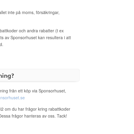
allet inte på moms, försäkringar,
ttkoder och andra rabatter (t ex
s av Sponsorhuset kan resultera i att
d.
ning?
ning från ett köp via Sponsorhuset,
nsorhuset.se
gi2 om du har frågor kring rabattkoder
. Dessa frågor hanteras av oss. Tack!