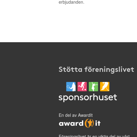
erbjudanden.
Stötta föreningslivet
En del av AwardIt
Föreningslivet är en viktig del av vårt