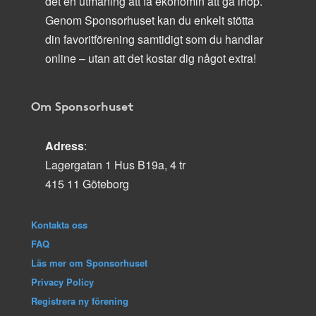
det en utmaning att få ekonomin att gå ihop.
Genom Sponsorhuset kan du enkelt stötta
din favoritförening samtidigt som du handlar
online – utan att det kostar dig något extra!
Om Sponsorhuset
Adress
:
Lagergatan 1 Hus B19a, 4 tr
415 11 Göteborg
Kontakta oss
FAQ
Läs mer om Sponsorhuset
Privacy Policy
Registrera ny förening