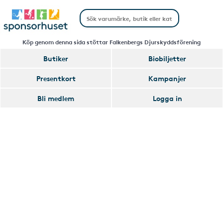
Köp genom denna sida stöttar Falkenbergs Djurskyddsförening
Butiker
Biobiljetter
Handla
Presentkort
Kampanjer
Smart
Bli medlem
Logga in
Glömmer
Lägg
du
till
av
Handla
att
Smart