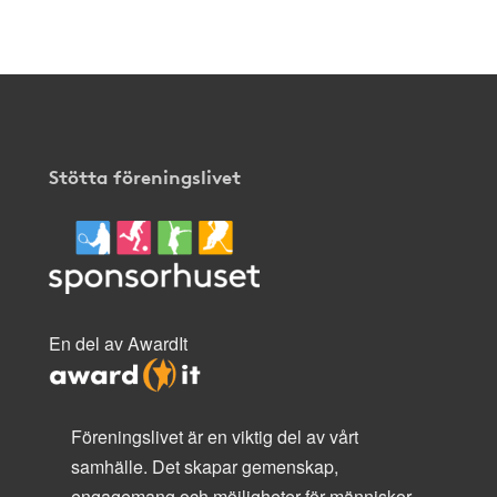
här
.
Stötta föreningslivet
En del av AwardIt
Föreningslivet är en viktig del av vårt
samhälle. Det skapar gemenskap,
engagemang och möjligheter för människor