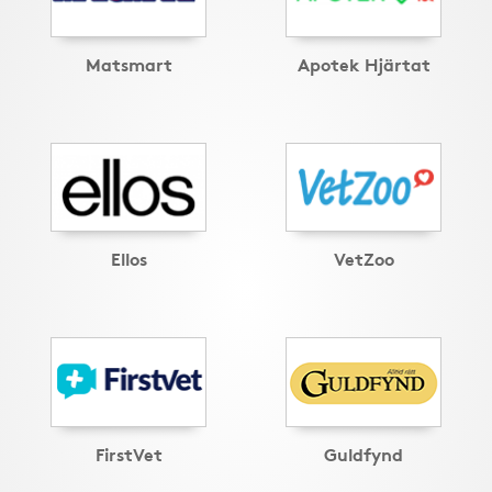
Matsmart
Apotek Hjärtat
Ellos
VetZoo
FirstVet
Guldfynd