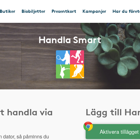
Butiker
Biobiljetter
Presentkort
Kampanjer
Har du före
Handla Smart
t handla via
Lägg till H
Aktivera tillägge
n dator, så påminns du