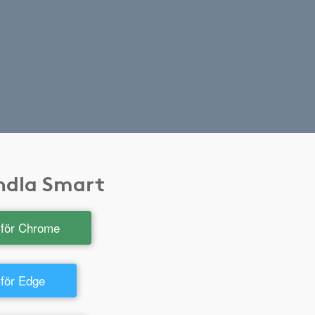
andla Smart
t för Chrome
 för Edge