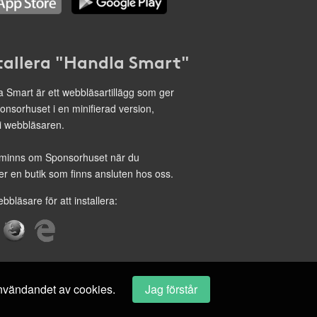
tallera "Handla Smart"
 Smart är ett webbläsartillägg som ger
onsorhuset i en minifierad version,
 i webbläsaren.
minns om Sponsorhuset när du
r en butik som finns ansluten hos oss.
ebbläsare för att installera:
 användandet av cookies.
Jag förstår