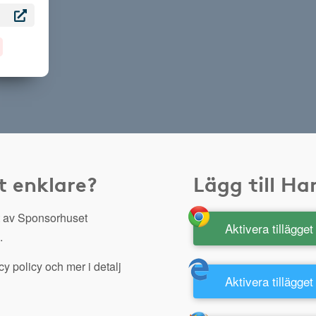
t enklare?
Lägg till H
 av Sponsorhuset
Aktivera tillägge
.
y policy och mer i detalj
Aktivera tillägget