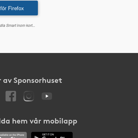
 för Firefox
dla Smart inom kort...
 av Sponsorhuset
da hem vår mobilapp