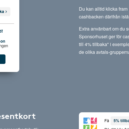
Du kan alltid klicka fra
cashbacken därifrån istäl
Extra använbart om du su
Sponsorhuset ger för cas
till 4% tillbaka" i exempl
de olika avtals-gruppern
esentkort