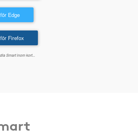
 för Edge
 för Firefox
dla Smart inom kort...
Smart