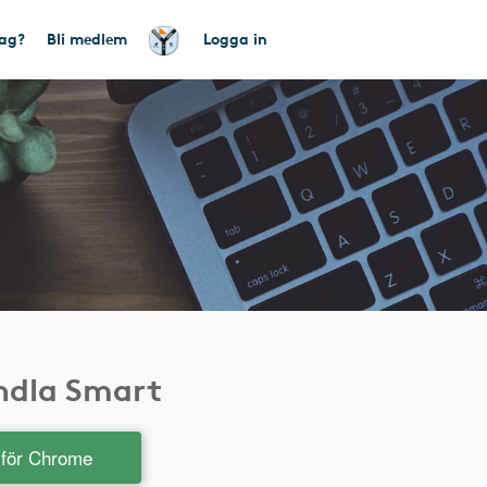
tag?
Bli medlem
Logga in
andla Smart
t för Chrome