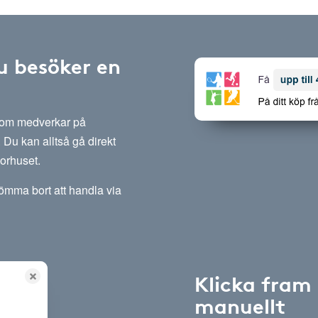
u besöker en
 som medverkar på
Du kan alltså gå direkt
sorhuset.
lömma bort att handla via
Klicka fram
manuellt