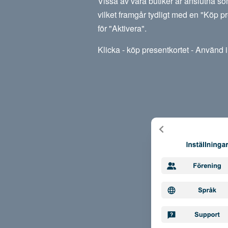
Vissa av våra butiker är anslutna so
vilket framgår tydligt med en "Köp pr
för "Aktivera".
Klicka - köp presentkortet - Använd i 