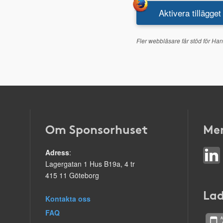
Aktivera tillägget
Fler webbläsare får stöd för Han
Om Sponsorhuset
Mer
Adress
:
Lagergatan 1 Hus B19a, 4 tr
415 11 Göteborg
Lad
Kontakta oss
FAQ