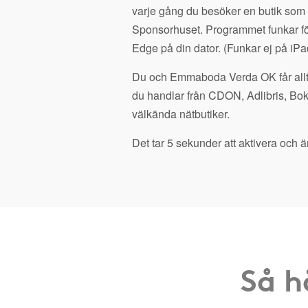
varje gång du besöker en butik som
Sponsorhuset. Programmet funkar fö
Edge på din dator. (Funkar ej på iPa
Du och Emmaboda Verda OK får allts
du handlar från CDON, Adlibris, Bo
välkända nätbutiker.
Det tar 5 sekunder att aktivera och är
Så h