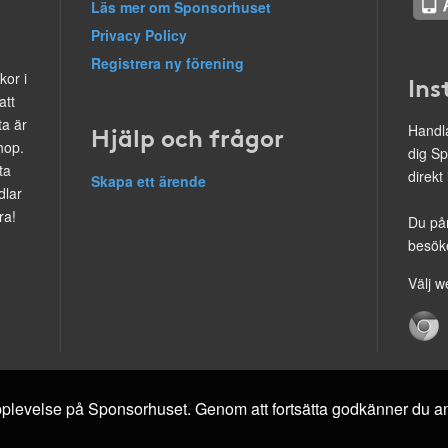
Läs mer om Sponsorhuset
Privacy Policy
Registrera ny förening
kor i
Ins
att
ta är
Hjälp och frågor
Handla
hop.
dig Sp
ta
direkt
Skapa ett ärende
dlar
ra!
Du på
besöke
Välj w
 upplevelse på Sponsorhuset. Genom att fortsätta godkänner du