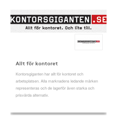
Allt för kontoret
Kontorsgiganten har allt för kontoret och
arbetsplatsen. Alla marknadens ledande märken
representeras och de lagerför även starka och
prisvärda alternativ.