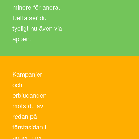
mindre för andra.
Detta ser du
tydligt nu även via
appen.
Kampanjer
och
erbjudanden
möts du av
redan på
förstasidan i
appen men