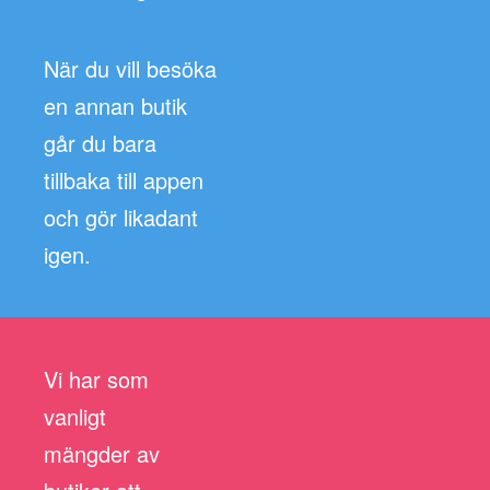
När du vill besöka
en annan butik
går du bara
tillbaka till appen
och gör likadant
igen.
Vi har som
vanligt
mängder av