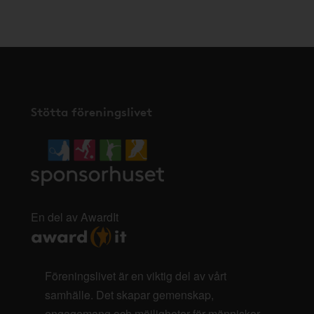
här
.
Stötta föreningslivet
En del av AwardIt
Föreningslivet är en viktig del av vårt
samhälle. Det skapar gemenskap,
engagemang och möjligheter för människor