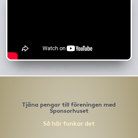
Tjäna pengar till föreningen med
Sponsorhuset
Så här funkar det