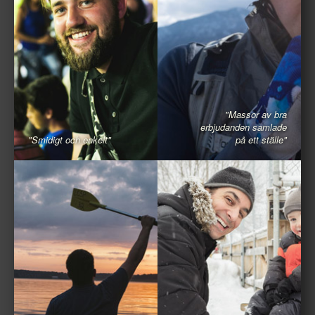
"Massor av bra
erbjudanden samlade
"Smidigt och enkelt"
på ett ställe"