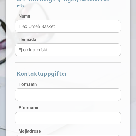
etc
Namn
Hemsida
Kontaktuppgifter
Förnamn
Efternamn
Mejladress