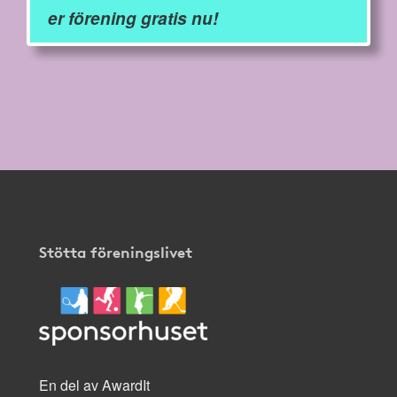
er förening gratis nu!
Stötta föreningslivet
En del av AwardIt