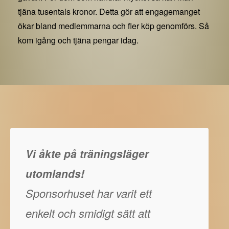
tjäna tusentals kronor. Detta gör att engagemanget
ökar bland medlemmarna och fler köp genomförs. Så
kom igång och tjäna pengar idag.
Vi åkte på träningsläger
utomlands!
Sponsorhuset har varit ett
enkelt och smidigt sätt att