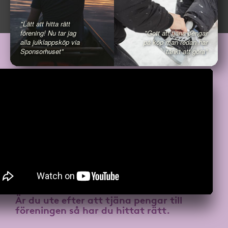
"Lätt att hitta rätt
förening! Nu tar jag
"Gott att tjäna pengar
alla julklappsköp via
på köp man redan har
Sponsorhuset"
tänkt att göra"
Är du ute efter att
tjäna pengar till
föreningen
så har du hittat rätt.