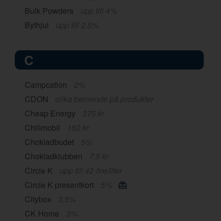
Bulk Powders
upp till 4%
Bythjul
upp till 2,5%
C
Campcation
2%
CDON
olika beroende på produkter
Cheap Energy
375 kr
Chilimobil
150 kr
Chokladbudet
5%
Chokladklubben
7,5 kr
Circle K
upp till 42 öre/liter
Circle K presentkort
5%
Citybox
3,5%
CK Home
3%