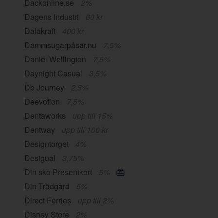
Dackonline.se
2%
Dagens Industri
60 kr
Dalakraft
400 kr
Dammsugarpåsar.nu
7,5%
Daniel Wellington
7,5%
Daynight Casual
3,5%
Db Journey
2,5%
Deevotion
7,5%
Dentaworks
upp till 15%
Dentway
upp till 100 kr
Designtorget
4%
Desigual
3,75%
Din sko Presentkort
5%
Din Trädgård
5%
Direct Ferries
upp till 2%
Disney Store
2%