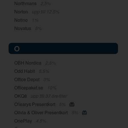
Northmans
2,5%
Norton
upp till 12,5%
Notino
1%
Novatus
5%
O
OBH Nordica
2,5%
Odd Habit
5,5%
Office Depot
3%
Officepaket.se
10%
OKQ8
upp till 37 öre/liter
O'learys Presentkort
5%
Olivia & Oliver Presentkort
5%
OnePlay
4,5%