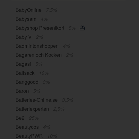
BabyOnline
7,5%
Babysam
4%
Babyshop Presentkort
5%
Baby V
2%
Badmintonshoppen
4%
Bagaren och Kocken
2%
Bagasi
5%
Ballsack
10%
Banggood
3%
Baron
5%
Batteries-Online.se
3,5%
Batteriexperten
2,5%
Be2
25%
Beautycos
4%
BeautyPWR
10%