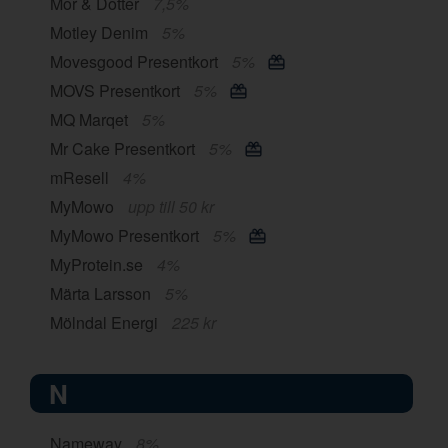
Mor & Dotter
7,5%
Motley Denim
5%
Movesgood Presentkort
5%
MOVS Presentkort
5%
MQ Marqet
5%
Mr Cake Presentkort
5%
mResell
4%
MyMowo
upp till 50 kr
MyMowo Presentkort
5%
MyProtein.se
4%
Märta Larsson
5%
Mölndal Energi
225 kr
N
Nameway
8%