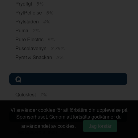
Prydligt
5%
PrylPelle.se
5%
Prylstaden
4%
Puma
2%
Pure Electric
5%
Pusselavenyn
3,75%
Pyret & Snäckan
2%
Q
Quicktest
7%
Vi använder cookies för att förbättra din upplevelse på
R
Sponsorhuset. Genom att fortsätta godkänner du
användandet av cookies.
Jag förstår
Racketspecialisten
2%