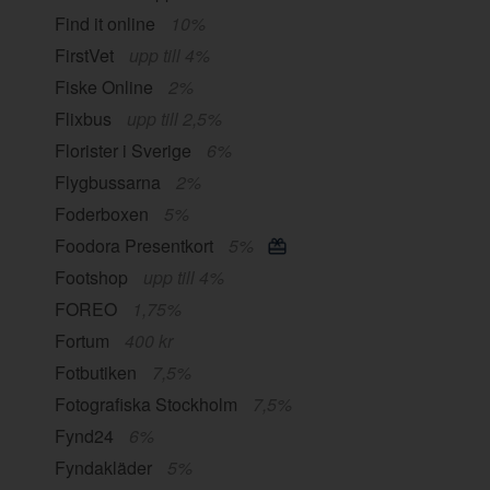
Find it online
10%
FirstVet
upp till 4%
Fiske Online
2%
Flixbus
upp till 2,5%
Florister i Sverige
6%
Flygbussarna
2%
Foderboxen
5%
Foodora Presentkort
5%
Footshop
upp till 4%
FOREO
1,75%
Fortum
400 kr
Fotbutiken
7,5%
Fotografiska Stockholm
7,5%
Fynd24
6%
Fyndakläder
5%