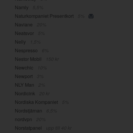
Namly
5,5%
Naturkompaniet Presentkort
5%
Naviane
20%
Neatsvor
5%
Nelly
1,5%
Nespresso
6%
Nestor Mobil
150 kr
Newchic
10%
Newport
3%
NLY Man
2%
Nordicink
20 kr
Nordiska Kompaniet
5%
Nordstjärnan
6,5%
nordvpn
20%
Norstatpanel
upp till 40 kr