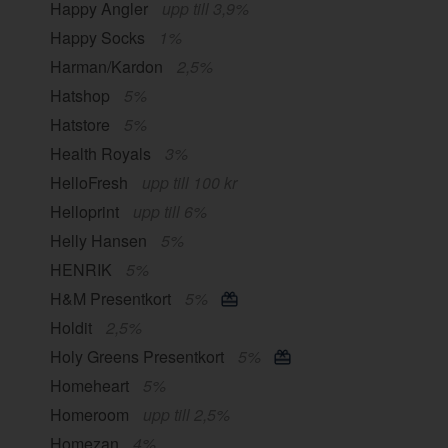
Happy Angler
upp till 3,9%
Happy Socks
1%
Harman/Kardon
2,5%
Hatshop
5%
Hatstore
5%
Health Royals
3%
HelloFresh
upp till 100 kr
Helloprint
upp till 6%
Helly Hansen
5%
HENRIK
5%
H&M Presentkort
5%
Holdit
2,5%
Holy Greens Presentkort
5%
Homeheart
5%
Homeroom
upp till 2,5%
Homezan
4%