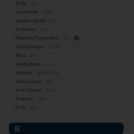
Anyki
7%
Apofemme
7,5%
Apotek Hjärtat
2%
Arcticlean
6%
Artworks Presentkort
5%
AstroSweden
3,75%
Asus
2%
Atletbutiken
4%
Autodoc
upp till 5%
Auto Europe
3%
Avie Cheval
10%
Avignon
10%
AVIS
4%
B