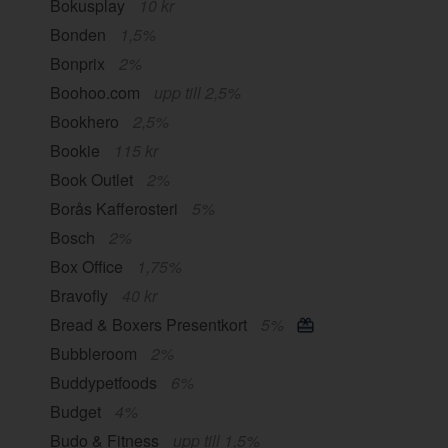
Bokusplay
10 kr
Bonden
1,5%
Bonprix
2%
Boohoo.com
upp till 2,5%
Bookhero
2,5%
Bookie
115 kr
Book Outlet
2%
Borås Kafferosteri
5%
Bosch
2%
Box Office
1,75%
Bravofly
40 kr
Bread & Boxers Presentkort
5%
Bubbleroom
2%
Buddypetfoods
6%
Budget
4%
Budo & Fitness
upp till 1,5%