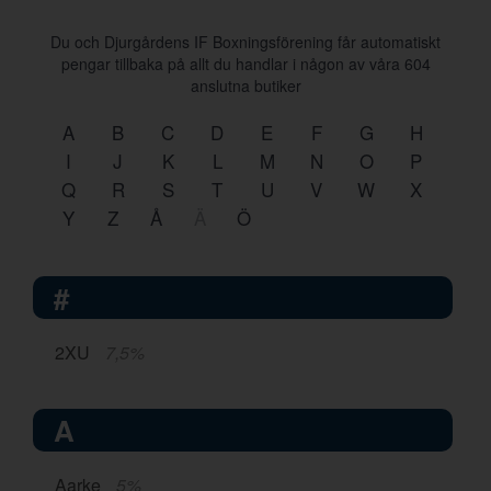
Du och Djurgårdens IF Boxningsförening får automatiskt
pengar tillbaka på allt du handlar i någon av våra
604
anslutna butiker
A
B
C
D
E
F
G
H
I
J
K
L
M
N
O
P
Q
R
S
T
U
V
W
X
Y
Z
Å
Ä
Ö
#
2XU
7,5%
A
Aarke
5%