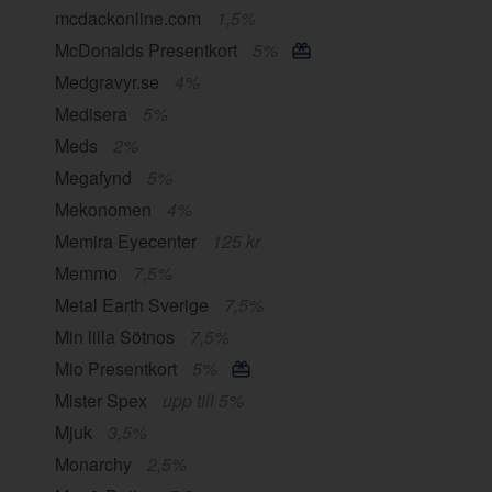
mcdackonline.com
1,5%
McDonalds Presentkort
5%
Medgravyr.se
4%
Medisera
5%
Meds
2%
Megafynd
5%
Mekonomen
4%
Memira Eyecenter
125 kr
Memmo
7,5%
Metal Earth Sverige
7,5%
Min lilla Sötnos
7,5%
Mio Presentkort
5%
Mister Spex
upp till 5%
Mjuk
3,5%
Monarchy
2,5%