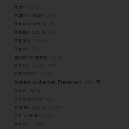
Acer
2,5%
ActionKing.se
3,5%
Address hotels
1%
Adidas
upp till 3%
Adlibris
2,25%
Agoda
3%
agood company
7,5%
Airhelp
upp till 15%
AJOSEPO
12,5%
Akademibokhandeln Presentkort
5%
Albert
50 kr
Albrekts Guld
4%
Allente
upp till 250 kr
Allt-fraktfritt.se
5%
Amisol
1,5%