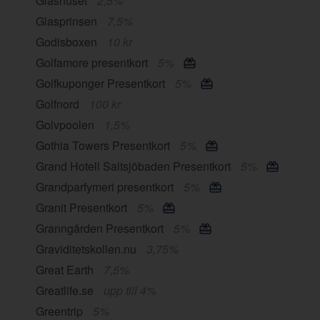
Glashuset
2,5%
Glasprinsen
7,5%
Godisboxen
10 kr
Golfamore presentkort
5%
Golfkuponger Presentkort
5%
Golfnord
100 kr
Golvpoolen
1,5%
Gothia Towers Presentkort
5%
Grand Hotell Saltsjöbaden Presentkort
5%
Grandparfymeri presentkort
5%
Granit Presentkort
5%
Granngården Presentkort
5%
Graviditetskollen.nu
3,75%
Great Earth
7,5%
Greatlife.se
upp till 4%
Greentrip
5%