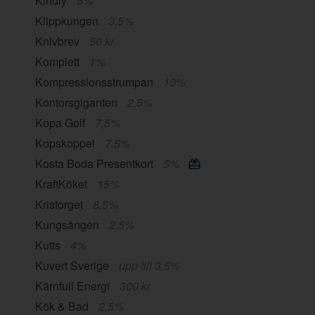
Kindly
5%
Klippkungen
3,5%
Knivbrev
50 kr
Komplett
1%
Kompressionsstrumpan
10%
Kontorsgiganten
2,5%
Kopa Golf
7,5%
Kopskoppel
7,5%
Kosta Boda Presentkort
5%
KraftKöket
15%
Kristorget
8,5%
Kungsängen
2,5%
Kutts
4%
Kuvert Sverige
upp till 3,5%
Kärnfull Energi
300 kr
Kök & Bad
2,5%