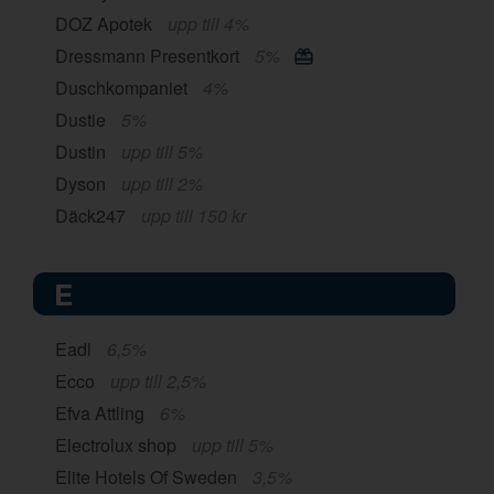
DOZ Apotek
upp till 4%
Dressmann Presentkort
5%
Duschkompaniet
4%
Dustie
5%
Dustin
upp till 5%
Dyson
upp till 2%
Däck247
upp till 150 kr
E
Eadl
6,5%
Ecco
upp till 2,5%
Efva Attling
6%
Electrolux shop
upp till 5%
Elite Hotels Of Sweden
3,5%