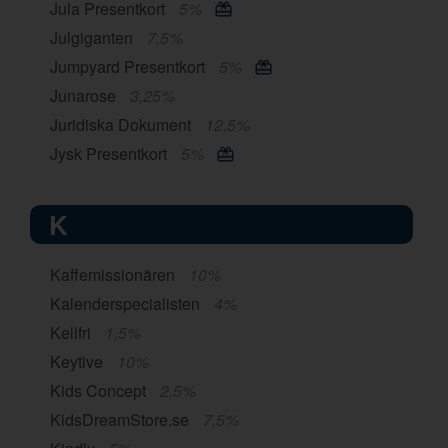
Jula Presentkort
5%
Julgiganten
7,5%
Jumpyard Presentkort
5%
Junarose
3,25%
Juridiska Dokument
12,5%
Jysk Presentkort
5%
K
Kaffemissionären
10%
Kalenderspecialisten
4%
Kellfri
1,5%
Keytive
10%
Kids Concept
2,5%
KidsDreamStore.se
7,5%