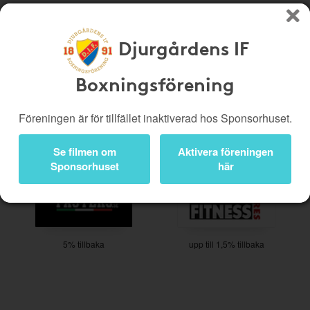
Djurgårdens IF
Köp genom denna sida stöttar Djurgårdens IF Boxningsförening
Boxningsförening
Butiker
Biobiljetter
Presentkort
Kampanjer
Föreningen är för tillfället inaktiverad hos Sponsorhuset.
Bli medlem
Logga in
Se filmen om
Aktivera föreningen
Sponsorhuset
här
5% tillbaka
upp till 1,5% tillbaka