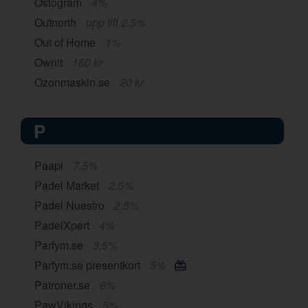
Ostogram
4%
Outnorth
upp till 2,5%
Out of Home
1%
Ownit
150 kr
Ozonmaskin.se
20 kr
P
Paapi
7,5%
Padel Market
2,5%
Padel Nuestro
2,5%
PadelXpert
4%
Parfym.se
3,5%
Parfym.se presentkort
5%
Patroner.se
6%
PawVikings
5%