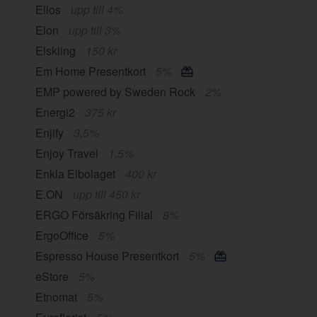
Ellos
upp till 4%
Elon
upp till 3%
Elskling
150 kr
Em Home Presentkort
5%
EMP powered by Sweden Rock
2%
Energi2
375 kr
Enjify
3,5%
Enjoy Travel
1,5%
Enkla Elbolaget
400 kr
E.ON
upp till 450 kr
ERGO Försäkring Filial
8%
ErgoOffice
5%
Espresso House Presentkort
5%
eStore
5%
Etnomat
5%