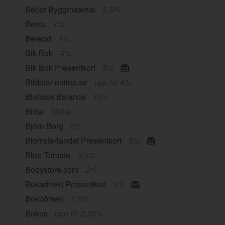
Beijer Byggmaterial
3,5%
Bemz
4%
Beredd
4%
Bik Bok
4%
Bik Bok Presentkort
5%
Bildelar-online.se
upp till 4%
Biohack Balance
10%
Bixia
350 kr
Björn Borg
5%
Blomsterlandet Presentkort
5%
Blue Tomato
3,5%
Bodystore.com
2%
Bokadirekt Presentkort
5%
Bokbörsen
1,5%
Bokus
upp till 2,25%