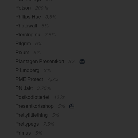
Petson
200 kr
Philips Hue
3,5%
Photowall
5%
Piercing.nu
7,5%
Pilgrim
5%
Pixum
5%
Plantagen Presentkort
5%
P Lindberg
3%
PME Protect
7,5%
PN Jakt
3,75%
Postkodlotteriet
40 kr
Presentkortsshop
5%
Prettylittlething
5%
Prettypegs
7,5%
Primus
5%