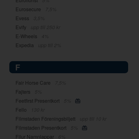
Euroflorist
5%
Eurosecure
7,5%
Evess
3,5%
Evify
upp till 250 kr
E-Wheels
4%
Expedia
upp till 2%
F
Fair Horse Care
7,5%
Fajters
5%
Feetfirst Presentkort
5%
Fello
130 kr
Filmstaden Föreningsbiljett
upp till 10 kr
Filmstaden Presentkort
5%
Filur Namnlappar
6%