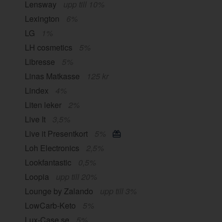
Lensway
upp till 10%
Lexington
6%
LG
1%
LH cosmetics
5%
Libresse
5%
Linas Matkasse
125 kr
Lindex
4%
Liten leker
2%
Live It
3,5%
Live it Presentkort
5%
Loh Electronics
2,5%
Lookfantastic
0,5%
Loopia
upp till 20%
Lounge by Zalando
upp till 3%
LowCarb-Keto
5%
Lux-Case.se
5%