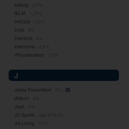
Icebug
2,5%
iELM
1,75%
inkClub
7,5%
Insjö
8%
Interflora
4%
Interhome
4,5%
iPhonebutiken
7,5%
J
Jaktia Presentkort
5%
jAlbum
5%
Jays
5%
JD Sports
upp till 3,5%
Joi Living
7,5%