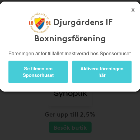
Djurgårdens IF
Köp genom denna sida stöttar Djurgårdens IF Boxningsförening
Boxningsförening
Butiker
Biobiljetter
Presentkort
Kampanjer
Föreningen är för tillfället inaktiverad hos Sponsorhuset.
Bli medlem
Logga in
Se filmen om
Aktivera föreningen
Sponsorhuset
här
Ger upp till 2,5%
Besök butik