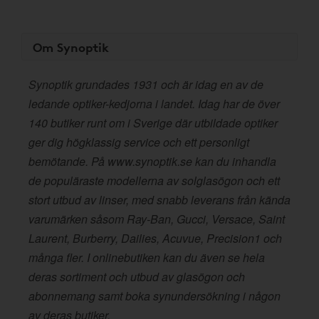
Om Synoptik
Synoptik grundades 1931 och är idag en av de
ledande optiker-kedjorna i landet. Idag har de över
140 butiker runt om i Sverige där utbildade optiker
ger dig högklassig service och ett personligt
bemötande. På www.synoptik.se kan du inhandla
de populäraste modellerna av solglasögon och ett
stort utbud av linser, med snabb leverans från kända
varumärken såsom Ray-Ban, Gucci, Versace, Saint
Laurent, Burberry, Dailies, Acuvue, Precision1 och
många fler. I onlinebutiken kan du även se hela
deras sortiment och utbud av glasögon och
abonnemang samt boka synundersökning i någon
av deras butiker.