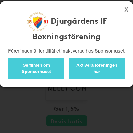
Djurgårdens IF
Köp genom denna sida stöttar Djurgårdens IF Boxningsförening
Boxningsförening
Butiker
Biobiljetter
Presentkort
Kampanjer
Föreningen är för tillfället inaktiverad hos Sponsorhuset.
Bli medlem
Logga in
Se filmen om
Aktivera föreningen
Sponsorhuset
här
Ger 1,5%
Besök butik