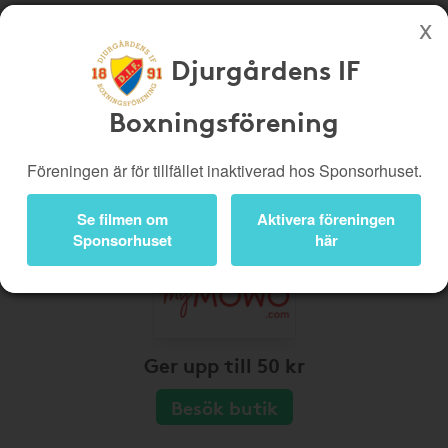
Djurgårdens IF
Köp genom denna sida stöttar Djurgårdens IF Boxningsförening
Boxningsförening
Butiker
Biobiljetter
Presentkort
Kampanjer
Föreningen är för tillfället inaktiverad hos Sponsorhuset.
Bli medlem
Logga in
Se filmen om
Aktivera föreningen
Sponsorhuset
här
Ger upp till 50 kr
Besök butik