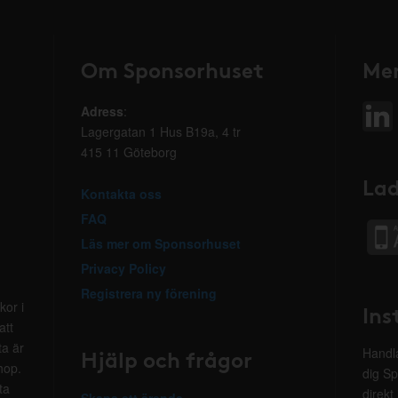
Om Sponsorhuset
Mer
Adress
:
Lagergatan 1 Hus B19a, 4 tr
415 11 Göteborg
Lad
Kontakta oss
FAQ
Läs mer om Sponsorhuset
Privacy Policy
Registrera ny förening
kor i
Ins
att
ta är
Hjälp och frågor
Handla
hop.
dig Sp
ta
direkt