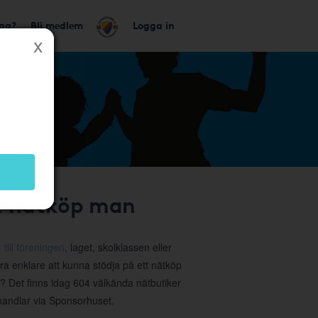
tag?
Bli medlem
Logga in
tt nätköp man
 till föreningen
, laget, skolklassen eller
ra enklare att kunna stödja på ett nätköp
a? Det finns idag 604 välkända nätbutiker
 handlar via Sponsorhuset.