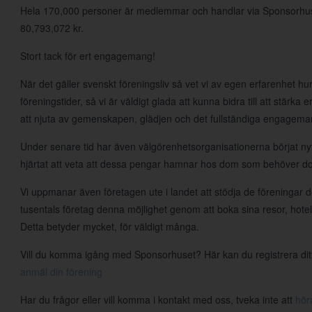
Hela 170,000 personer är medlemmar och handlar via Sponsorhuset v
80,793,072 kr.
Stort tack för ert engagemang!
När det gäller svenskt föreningsliv så vet vi av egen erfarenhet hur t
föreningstider, så vi är väldigt glada att kunna bidra till att stärka
att njuta av gemenskapen, glädjen och det fullständiga engageman
Under senare tid har även välgörenhetsorganisationerna börjat nyt
hjärtat att veta att dessa pengar hamnar hos dom som behöver d
Vi uppmanar även företagen ute i landet att stödja de föreningar d
tusentals företag denna möjlighet genom att boka sina resor, hote
Detta betyder mycket, för väldigt många.
Vill du komma igång med Sponsorhuset? Här kan du registrera ditt l
anmäl din förening
Har du frågor eller vill komma i kontakt med oss, tveka inte att
hör