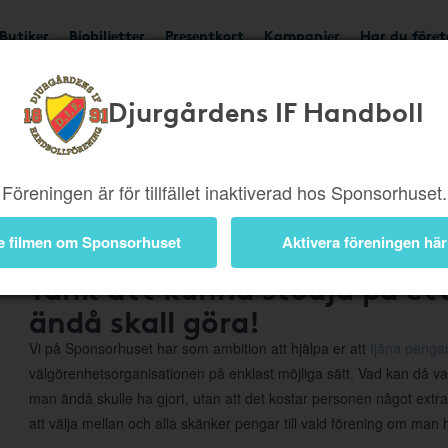
Butiker
Biobiljetter
Presentkort
Kampanjer
Har du före
Djurgårdens IF Handboll
Om Sponsorhuset
Föreningen är för tillfället inaktiverad hos Sponsorhuset.
e filmen om Sponsorhuset
Aktivera föreningen här
Tänk att kunna stödja på e
ändå skall göra!
Vi på Sponsorhuset har som ambition att hjälpa er att
tjäna pengar
välgörenhetsorganisationen på enklast möjliga sätt. Vad kan då va
man ändå skulle ha gjort, utan att det kostar personen något extr
att välja mellan och alla skänker pengar till vald förening om man