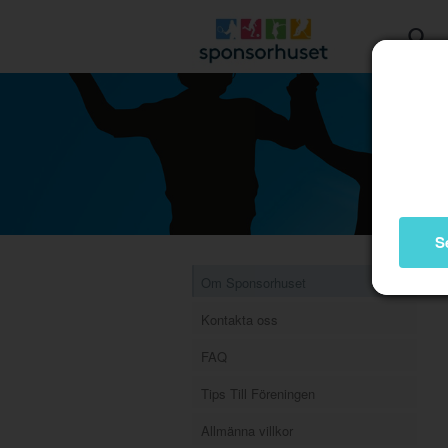
S
Om Sponsorhuset
Kontakta oss
FAQ
Tips Till Föreningen
Allmänna villkor