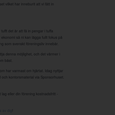
ilket har inneburit att vi fått in
ufft det är att få in pengar i tuffa
 er ekonomi så ni kan lägga fullt fokus på
g som svenskt föreningsliv innebär.
tja denna möjlighet, och det värmer i
om bäst.
om har varmast om hjärtat. Idag nyttjar
ll och kontorsmaterial via Sponsorhuset.
ag eller din förening kostnadsfritt -
a av dig
!