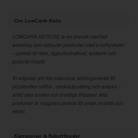
Om LowCarb-Keto
LOWCARB-KETO.SE är en svensk nischad
webshop som erbjuder produkter med 0 kolhydrater
– perfekt för keto, lågkolhydratkost, sockerfri och
glutenfri livsstil.
Vi erbjuder allt från bakmixar, sötningsmedel till
pizzabotten våfflor , chokladpudding och snacks –
alltid utan socker och onödiga tillsatser. Alla
produkter är noggrant utvalda för smak, kvalitet och
effekt.
Kampanjer & Rabattkoder