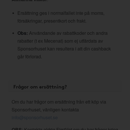
Ersättning ges i normalfallet inte på moms,
försäkringar, presentkort och frakt.
Obs:
Användande av rabattkoder och andra
rabatter (t ex Mecenat) som ej utfärdats av
Sponsorhuset kan resultera i att din cashback
går förlorad.
Frågor om ersättning?
Om du har frågor om ersättning från ett köp via
Sponsorhuset, vänligen kontakta
info@sponsorhuset.se
OBS
: Kontakta aldrig FirstVet om du har frågor kring