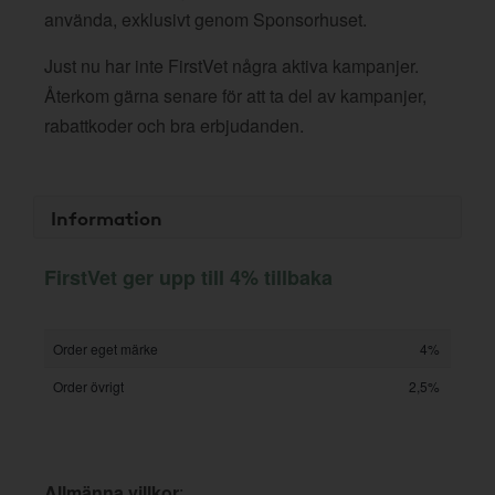
använda, exklusivt genom Sponsorhuset.
Just nu har inte FirstVet några aktiva kampanjer.
Återkom gärna senare för att ta del av kampanjer,
rabattkoder och bra erbjudanden.
Information
FirstVet ger upp till 4% tillbaka
Order eget märke
4%
Order övrigt
2,5%
Allmänna villkor
: