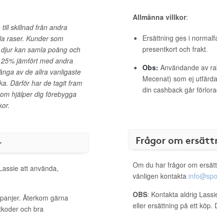
Allmänna villkor
:
ill skillnad från andra
Ersättning ges i normalf
alla raser. Kunder som
presentkort och frakt.
tt djur kan samla poäng och
ll 25% jämfört med andra
Obs:
Användande av raba
ånga av de allra vanligaste
Mecenat) som ej utfärdat
ka. Därför har de tagit fram
din cashback går förlora
som hjälper dig förebygga
kor.
Frågor om ersätt
r
Om du har frågor om ersätt
 Lassie att använda,
vänligen kontakta
info@spo
OBS
: Kontakta aldrig Lass
mpanjer. Återkom gärna
eller ersättning på ett köp
ttkoder och bra