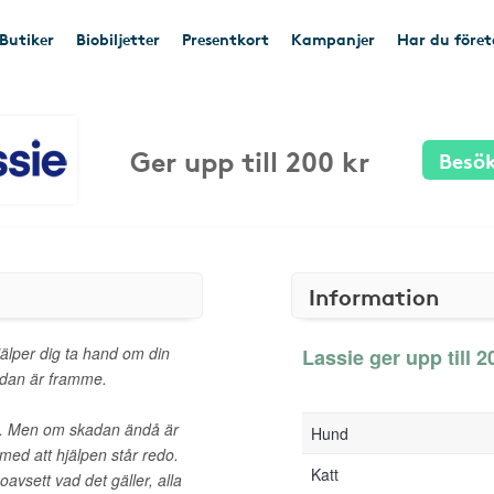
Butiker
Biobiljetter
Presentkort
Kampanjer
Har du före
Ger upp till 200 kr
Besök
Information
jälper dig ta hand om din
Lassie ger upp till 2
kadan är framme.
ng. Men om skadan ändå är
Hund
 med att hjälpen står redo.
Katt
oavsett vad det gäller, alla