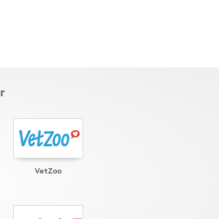
r
VetZoo