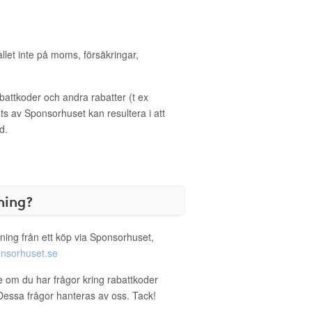
allet inte på moms, försäkringar,
ttkoder och andra rabatter (t ex
s av Sponsorhuset kan resultera i att
d.
ning?
ning från ett köp via Sponsorhuset,
nsorhuset.se
ie om du har frågor kring rabattkoder
. Dessa frågor hanteras av oss. Tack!