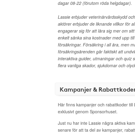
dagar 08-22 (förutom röda helgdagar).
Lassie erbjuder veterinärvårdsskydd och t
aktörer erbjuder de liknande villkor för 
engagerar sig för att lära sig mer om si
enkelt sänka sina kostnader med upp ti
försäkringar. Försäkring i all ära, men m
försäkringsärenden går faktiskt att undvi
interaktiva guider, utmaningar och quiz 
flera vanliga skador, sjukdomar och olyc
Kampanjer & Rabattkode
Här finns kampanjer och rabattkoder till
exklusivt genom Sponsorhuset.
Just nu har inte Lassie några aktiva ka
senare för att ta del av kampanjer, raba