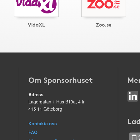
VidaXL
Zoo.se
Om Sponsorhuset
Mer
Adress
:
Lagergatan 1 Hus B19a, 4 tr
415 11 Göteborg
Lad
Kontakta oss
FAQ